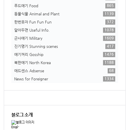
865
푸드얘기 Food
1139
동물식물 Animal and Plant
372
한번웃자 Fun Fun Fun
1078
알아두면 Useful Info.
1609
군사얘기 Military
417
진기명기 Stunning scenes
1476
얘기꺼리 Gosship
1188
북한얘기 North Korea
68
애드센스 Adsense
1334
News for Foreigner
블로그 소개
Engi-