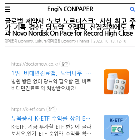
Engi's CONPAPER
글로벌 제약사 '노보 노르디스크', 사상 최고 주
가 기록 경신: 당뇨약 오젬픽, 신장질환에도 효
과 Novo Nordisk On Pace for Record High Close
경제문화 Economy, Culture/경제금융 Economy Finance
|
2023. 10. 13. 12:10
https://doctornow.co.kr
광고
1위 비대면진료앱, 닥터나우 앱
다운로드 800만 돌파!
병원 방문 없이 당뇨약 필요할 땐, 바로
비대면진료로 약 처방받으세요!
https://k-etf.com
광고
뉴욕증시 K-ETF 수익률 상위 ETF
한눈에!
K-ETF, 지금 투자할 ETF 한눈에 골라
보세요,인기 ETF 순위와 수익률 확인