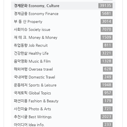
39135
경제문화 Economy, Culture
5681
경제금융 Economy Finance
3014
부 동 산 Property
7070
사회이슈 Society issue
1509
재 테 크. Money & Money
811
취업동향 Job Recruit
3221
건강한삶 Healthy Life
1328
음악영화 Music & Film
628
해외여행 Oversea travel
249
국내여행 Domestic Travel
1948
운동레저 Sports & Leisure
957
국제토픽 Global Topics
179
패션미용 Fashion & Beauty
721
사진미술 Photo & Arts
2023
추천시글 Best Writings
233
아이디어 Idea info.