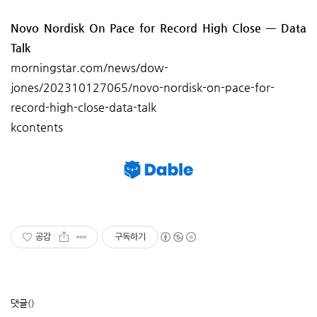
Novo Nordisk On Pace for Record High Close — Data
Talk
morningstar.com/news/dow-
jones/202310127065/novo-nordisk-on-pace-for-
record-high-close-data-talk
kcontents
공감
구독하기
댓글
()