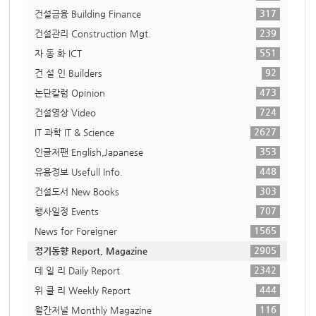
317
건설금융 Building Finance
239
건설관리 Construction Mgt.
551
자 동 화 ICT
92
건 설 인 Builders
473
논단칼럼 Opinion
724
건설영상 Video
2627
IT 과학 IT & Science
353
인글저팬 English,Japanese
448
유용정보 Usefull Info.
303
건설도서 New Books
707
행사일정 Events
1565
News for Foreigner
2905
정기동향 Report, Magazine
2342
데 일 리 Daily Report
444
위 클 리 Weekly Report
116
월간저널 Monthly Magazine