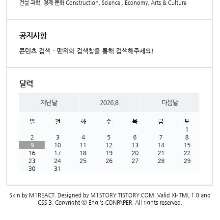
건설 과학, 경제 문화 Construction, Science...Economy, Arts & Culture
공지사항
콘텐츠 검색 - 맨위의 검색창을 통해 검색해주세요!
달력
지난달
2026.8
다음달
일
월
화
수
목
금
토
1
2
3
4
5
6
7
8
9
10
11
12
13
14
15
16
17
18
19
20
21
22
23
24
25
26
27
28
29
30
31
Skin by
M1REACT
. Designed by
M1STORY.TISTORY.COM
. Valid
XHTML 1.0
and
CSS 3
. Copyright ⓒ
Engi's CONPAPER
. All rights reserved.