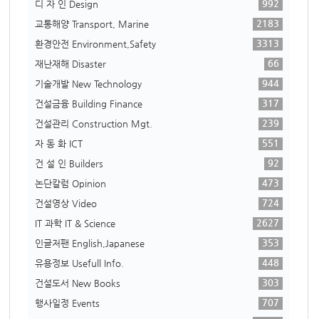
992
디 자 인 Design
2183
교통해양 Transport, Marine
3313
환경안전 Environment,Safety
66
재난재해 Disaster
944
기술개발 New Technology
317
건설금융 Building Finance
239
건설관리 Construction Mgt.
551
자 동 화 ICT
92
건 설 인 Builders
473
논단칼럼 Opinion
724
건설영상 Video
2627
IT 과학 IT & Science
353
인글저팬 English,Japanese
448
유용정보 Usefull Info.
303
건설도서 New Books
707
행사일정 Events