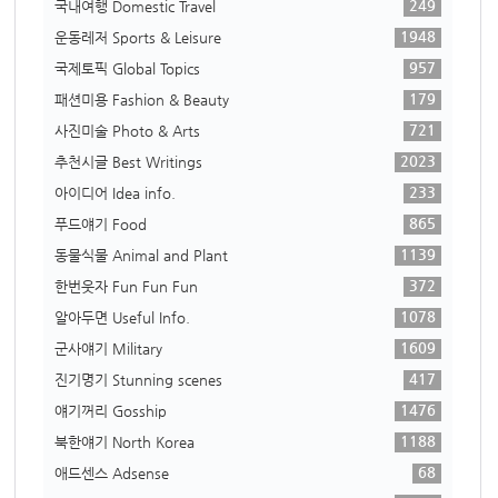
249
국내여행 Domestic Travel
1948
운동레저 Sports & Leisure
957
국제토픽 Global Topics
179
패션미용 Fashion & Beauty
721
사진미술 Photo & Arts
2023
추천시글 Best Writings
233
아이디어 Idea info.
865
푸드얘기 Food
1139
동물식물 Animal and Plant
372
한번웃자 Fun Fun Fun
1078
알아두면 Useful Info.
1609
군사얘기 Military
417
진기명기 Stunning scenes
1476
얘기꺼리 Gosship
1188
북한얘기 North Korea
68
애드센스 Adsense