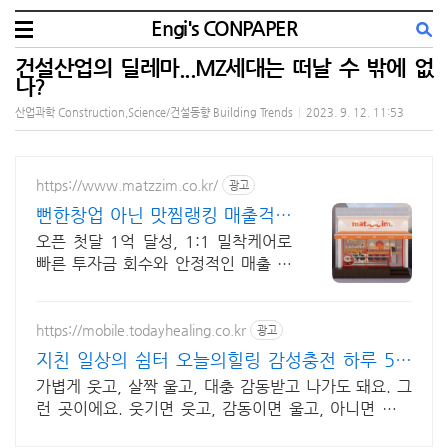
Engi's CONPAPER
건설산업의 딜레마...MZ세대는 떠날 수 밖에 없
나?
산업과학 Construction,Science/건설동향 Building Trends
|
2023. 9. 12. 11:53
https://www.matzzim.co.kr/
광고
뻔한창업 아닌 맛찜랭킹 매출걱정
NO고수익 소자본창업
오픈 첫달 1억 달성, 1:1 밀착케어로
빠른 투자금 회수와 안정적인 매출 상
승 홀+배달 두마리 토끼를 잡은 한식
역대 프로모션
https://mobile.todayhealing.co.kr
광고
지친 일상의 쉼터 오늘의힐링 감성충전 하루 5분
힐링타임
가볍게 웃고, 살짝 울고, 대충 감동받고 나가도 돼요. 그
런 곳이에요. 웃기면 웃고, 감동이면 울고, 아니면 그냥
눕고 가세요.