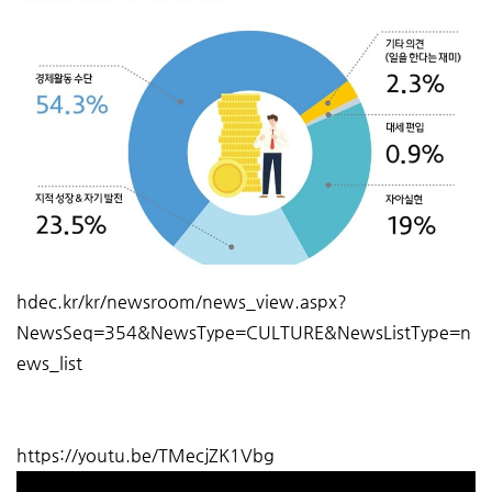
hdec.kr/kr/newsroom/news_view.aspx?
NewsSeq=354&NewsType=CULTURE&NewsListType=n
ews_list
https://youtu.be/TMecjZK1Vbg