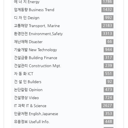
1786
에 너 지 Energy
1432
업계동향 Business Trend
992
디 자 인 Design
2183
교통해양 Transport, Marine
3313
환경안전 Environment,Safety
66
재난재해 Disaster
944
기술개발 New Technology
317
건설금융 Building Finance
239
건설관리 Construction Mgt.
551
자 동 화 ICT
92
건 설 인 Builders
473
논단칼럼 Opinion
724
건설영상 Video
2627
IT 과학 IT & Science
353
인글저팬 English,Japanese
448
유용정보 Usefull Info.