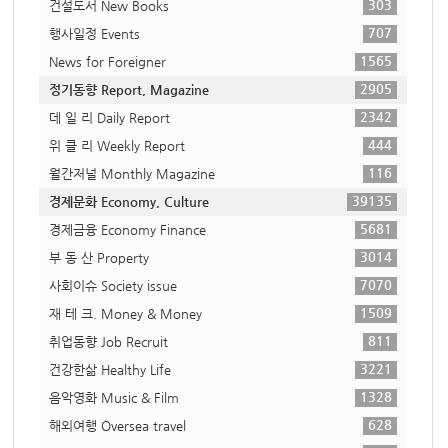
303
건설도서 New Books
707
행사일정 Events
1565
News for Foreigner
2905
정기동향 Report, Magazine
2342
데 일 리 Daily Report
444
위 클 리 Weekly Report
116
월간저널 Monthly Magazine
39135
경제문화 Economy, Culture
5681
경제금융 Economy Finance
3014
부 동 산 Property
7070
사회이슈 Society issue
1509
재 테 크. Money & Money
811
취업동향 Job Recruit
3221
건강한삶 Healthy Life
1328
음악영화 Music & Film
628
해외여행 Oversea travel