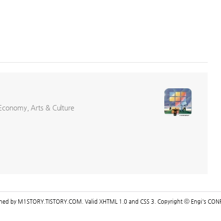
conomy, Arts & Culture
gned by
M1STORY.TISTORY.COM
. Valid
XHTML 1.0
and
CSS 3
. Copyright ⓒ
Engi's CON