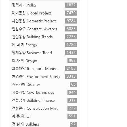
1822
정책제도 Policy
7479
해외동향 Global Project
9784
사업동향 Domestic Project
3883
입찰수주 Contract, Awards
2225
건설동향 Building Trends
1786
에 너 지 Energy
1432
업계동향 Business Trend
992
디 자 인 Design
2183
교통해양 Transport, Marine
3313
환경안전 Environment,Safety
66
재난재해 Disaster
944
기술개발 New Technology
317
건설금융 Building Finance
239
건설관리 Construction Mgt.
551
자 동 화 ICT
92
건 설 인 Builders