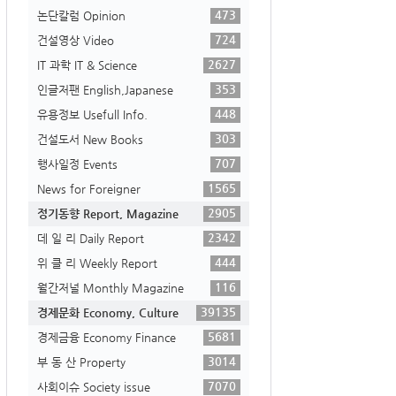
473
논단칼럼 Opinion
724
건설영상 Video
2627
IT 과학 IT & Science
353
인글저팬 English,Japanese
448
유용정보 Usefull Info.
303
건설도서 New Books
707
행사일정 Events
1565
News for Foreigner
2905
정기동향 Report, Magazine
2342
데 일 리 Daily Report
444
위 클 리 Weekly Report
116
월간저널 Monthly Magazine
39135
경제문화 Economy, Culture
5681
경제금융 Economy Finance
3014
부 동 산 Property
7070
사회이슈 Society issue