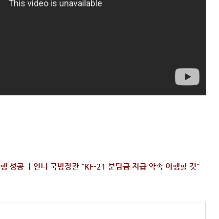
비행 성공 ㅣ인니 국방장관 "KF-21 분담금 지급 약속 이행할 것"