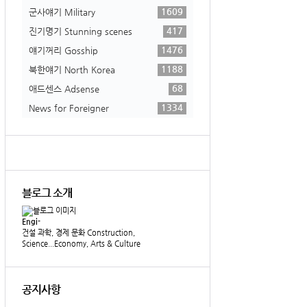
1609
군사얘기 Military
417
진기명기 Stunning scenes
1476
얘기꺼리 Gosship
1188
북한얘기 North Korea
68
애드센스 Adsense
1334
News for Foreigner
블로그 소개
Engi-
건설 과학, 경제 문화 Construction,
Science...Economy, Arts & Culture
공지사항