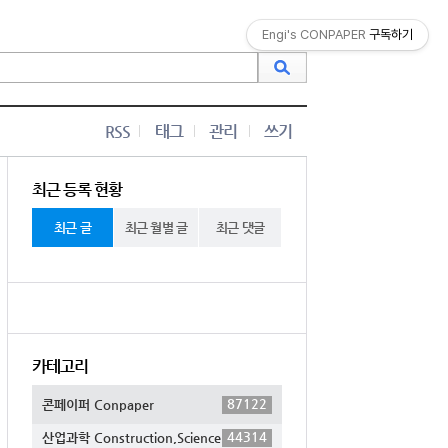
Engi's CONPAPER
구독하기
RSS
태그
관리
쓰기
최근 등록 현황
최근 글
최근 월별 글
최근 댓글
카테고리
87122
콘페이퍼 Conpaper
44314
산업과학 Construction,Science