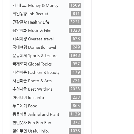
1509
재 테 크. Money & Money
811
취업동향 Job Recruit
3221
건강한삶 Healthy Life
1328
음악영화 Music & Film
628
해외여행 Oversea travel
249
국내여행 Domestic Travel
1948
운동레저 Sports & Leisure
957
국제토픽 Global Topics
179
패션미용 Fashion & Beauty
721
사진미술 Photo & Arts
2023
추천시글 Best Writings
233
아이디어 Idea info.
865
푸드얘기 Food
1139
동물식물 Animal and Plant
372
한번웃자 Fun Fun Fun
1078
알아두면 Useful Info.