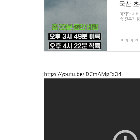
마지막 시제기
속 전투기 K
방위사업청은 
conpaper.
https://youtu.be/lDCmAMpFxO4