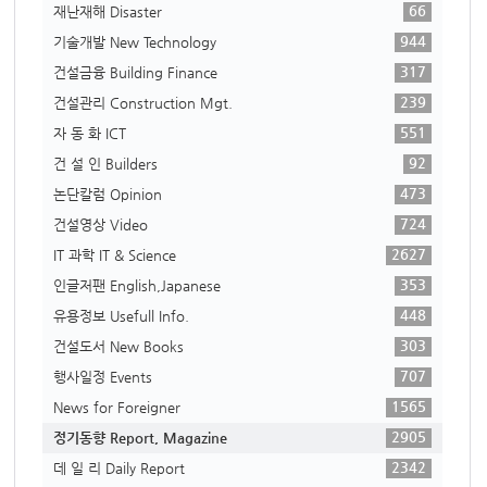
66
재난재해 Disaster
944
기술개발 New Technology
317
건설금융 Building Finance
239
건설관리 Construction Mgt.
551
자 동 화 ICT
92
건 설 인 Builders
473
논단칼럼 Opinion
724
건설영상 Video
2627
IT 과학 IT & Science
353
인글저팬 English,Japanese
448
유용정보 Usefull Info.
303
건설도서 New Books
707
행사일정 Events
1565
News for Foreigner
2905
정기동향 Report, Magazine
2342
데 일 리 Daily Report