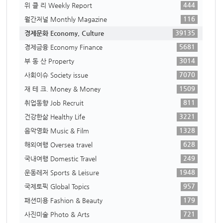
444
위 클 리 Weekly Report
116
월간저널 Monthly Magazine
39135
경제문화 Economy, Culture
5681
경제금융 Economy Finance
3014
부 동 산 Property
7070
사회이슈 Society issue
1509
재 테 크. Money & Money
811
취업동향 Job Recruit
3221
건강한삶 Healthy Life
1328
음악영화 Music & Film
628
해외여행 Oversea travel
249
국내여행 Domestic Travel
1948
운동레저 Sports & Leisure
957
국제토픽 Global Topics
179
패션미용 Fashion & Beauty
721
사진미술 Photo & Arts