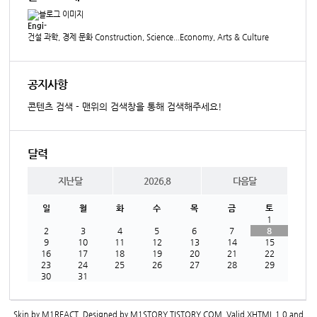
Engi-
건설 과학, 경제 문화 Construction, Science...Economy, Arts & Culture
공지사항
콘텐츠 검색 - 맨위의 검색창을 통해 검색해주세요!
달력
지난달
2026.8
다음달
일
월
화
수
목
금
토
1
2
3
4
5
6
7
8
9
10
11
12
13
14
15
16
17
18
19
20
21
22
23
24
25
26
27
28
29
30
31
Skin by
M1REACT
. Designed by
M1STORY.TISTORY.COM
. Valid
XHTML 1.0
and