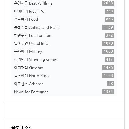
2023
추천시글 Best Writings
233
아이디어 Idea info.
865
푸드얘기 Food
1139
동물식물 Animal and Plant
372
한번웃자 Fun Fun Fun
1078
알아두면 Useful Info.
1609
군사얘기 Military
417
진기명기 Stunning scenes
1476
얘기꺼리 Gosship
1188
북한얘기 North Korea
68
애드센스 Adsense
1334
News for Foreigner
블로그 소개