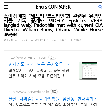
Engi's CONPAPER
소아성애자 '제프리 엡스타인'과 관련된 유명인
사들 기록 공개돼 VIDEO: Epstein's VERY
tangled web: Pedophile met with current CIA
Director William Burns, Obama White House
lawyer...
경제문화 Economy, Culture/얘기꺼리 Gosship
|
2023. 5. 1. 19:20
http://www.yesform.com
광고
인사기록 서식 모음 문서업무 간
소화
결재문서 보고서 규정집 등 총무 행정
실무 최적화 서식 모음 표준화된 최신
서식 제공
http://www.dapaedu.co.kr
광고
울산 다파컴퓨터디자인학원 삼산동 현대백화점
맞은편
인사노무실무,근로,임금,연차수당,취업규칙, 급여, 산재