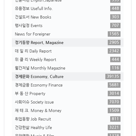
448
유용정보 Usefull Info.
303
건설도서 New Books
707
행사일정 Events
1565
News for Foreigner
2905
정기동향 Report, Magazine
2342
데 일 리 Daily Report
444
위 클 리 Weekly Report
116
월간저널 Monthly Magazine
39135
경제문화 Economy, Culture
5681
경제금융 Economy Finance
3014
부 동 산 Property
7070
사회이슈 Society issue
1509
재 테 크. Money & Money
811
취업동향 Job Recruit
3221
건강한삶 Healthy Life
1328
음악영화 Music & Film