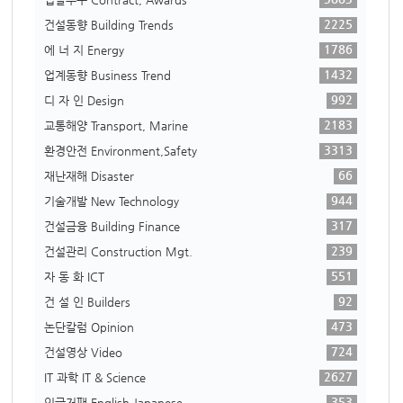
2225
건설동향 Building Trends
1786
에 너 지 Energy
1432
업계동향 Business Trend
992
디 자 인 Design
2183
교통해양 Transport, Marine
3313
환경안전 Environment,Safety
66
재난재해 Disaster
944
기술개발 New Technology
317
건설금융 Building Finance
239
건설관리 Construction Mgt.
551
자 동 화 ICT
92
건 설 인 Builders
473
논단칼럼 Opinion
724
건설영상 Video
2627
IT 과학 IT & Science
353
인글저팬 English,Japanese