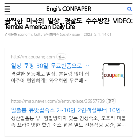
Engi's CONPAPER
끔찍한 미국의 일상...경찰도 수수방관 VIDEO:
Terrible American Daily Life
경제문화 Economy, Culture/사회이슈 Society issue
|
2023. 5. 1. 14:01
http://m.coupang.com
광고
일상 쿠팡 30일 무료반품으로 체
험
격렬한 운동에도 일상, 흔들림 없이 잡
아주어 편안하게! 와우회원 무료배송.
답답함 없는 보호대, 땀 걱정 없이 쾌적
하게! 와우회원 30일 내 무료 반품.
https://map.naver.com/p/entry/place/36957739
광고
일출봉 뷰맛집숙소 2~10인 2인객실부터 10인객
실 구성
성산일출봉 뷰, 찜질방까지 있는 감성숙소, 오조리 마을
속 프라이빗한 힐링 숙소 넓은 별도 전용식당 공간, 올레
길2코스 바로 옆, 트레킹후 힐링에 좋은 숙소