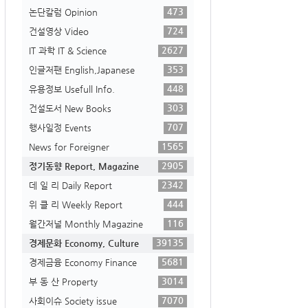
473
논단칼럼 Opinion
724
건설영상 Video
2627
IT 과학 IT & Science
353
인글저팬 English,Japanese
448
유용정보 Usefull Info.
303
건설도서 New Books
707
행사일정 Events
1565
News for Foreigner
2905
정기동향 Report, Magazine
2342
데 일 리 Daily Report
444
위 클 리 Weekly Report
116
월간저널 Monthly Magazine
39135
경제문화 Economy, Culture
5681
경제금융 Economy Finance
3014
부 동 산 Property
7070
사회이슈 Society issue