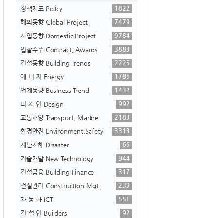
1822
정책제도 Policy
7479
해외동향 Global Project
9784
사업동향 Domestic Project
3883
입찰수주 Contract, Awards
2225
건설동향 Building Trends
1786
에 너 지 Energy
1432
업계동향 Business Trend
992
디 자 인 Design
2183
교통해양 Transport, Marine
3313
환경안전 Environment,Safety
66
재난재해 Disaster
944
기술개발 New Technology
317
건설금융 Building Finance
239
건설관리 Construction Mgt.
551
자 동 화 ICT
92
건 설 인 Builders