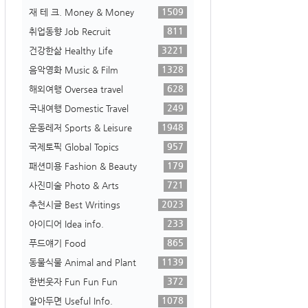
1509
재 테 크. Money & Money
811
취업동향 Job Recruit
3221
건강한삶 Healthy Life
1328
음악영화 Music & Film
628
해외여행 Oversea travel
249
국내여행 Domestic Travel
1948
운동레저 Sports & Leisure
957
국제토픽 Global Topics
179
패션미용 Fashion & Beauty
721
사진미술 Photo & Arts
2023
추천시글 Best Writings
233
아이디어 Idea info.
865
푸드얘기 Food
1139
동물식물 Animal and Plant
372
한번웃자 Fun Fun Fun
1078
알아두면 Useful Info.