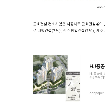
ebn.c
금호건설 컨소시엄은 시공사로 금호건설㈜이 50
주 대창건설(7%), 제주 원일건설(7%), 제주
HJ중공업,
산5구역 재
계약 금액은
conpaper.