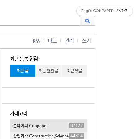
Engi's CONPAPER
구독하기
RSS
태그
관리
쓰기
최근 등록 현황
최근 글
최근 월별 글
최근 댓글
카테고리
87122
콘페이퍼 Conpaper
44314
산업과학 Construction,Science