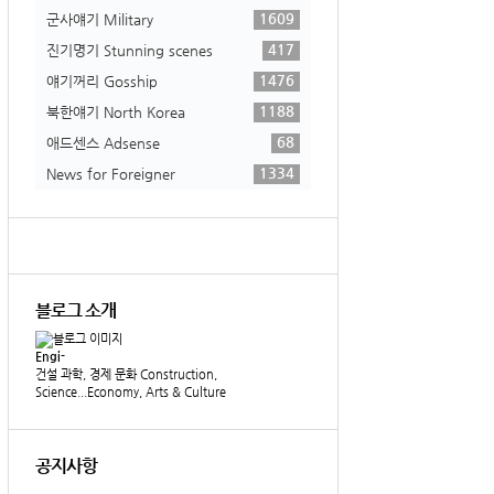
1609
군사얘기 Military
417
진기명기 Stunning scenes
1476
얘기꺼리 Gosship
1188
북한얘기 North Korea
68
애드센스 Adsense
1334
News for Foreigner
블로그 소개
Engi-
건설 과학, 경제 문화 Construction,
Science...Economy, Arts & Culture
공지사항