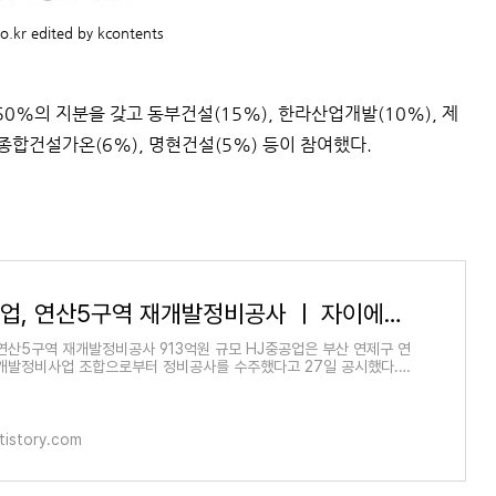
o.kr edited by kcontents
%의 지분을 갖고 동부건설(15%), 한라산업개발(10%), 제
 종합건설가온(6%), 명현건설(5%) 등이 참여했다.
HJ중공업, 연산5구역 재개발정비공사 ㅣ 자이에스앤디,과천 상업4블록 오피스텔 신축사업 수주
 연산5구역 재개발정비공사 913억원 규모 HJ중공업은 부산 연제구 연
개발정비사업 조합으로부터 정비공사를 수주했다고 27일 공시했다.
 913억원으로 이는 최근 매
tistory.com