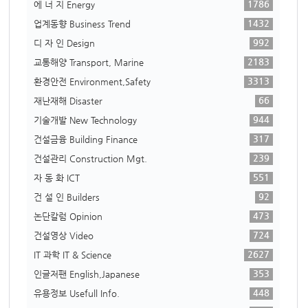
1786
에 너 지 Energy
1432
업계동향 Business Trend
992
디 자 인 Design
2183
교통해양 Transport, Marine
3313
환경안전 Environment,Safety
66
재난재해 Disaster
944
기술개발 New Technology
317
건설금융 Building Finance
239
건설관리 Construction Mgt.
551
자 동 화 ICT
92
건 설 인 Builders
473
논단칼럼 Opinion
724
건설영상 Video
2627
IT 과학 IT & Science
353
인글저팬 English,Japanese
448
유용정보 Usefull Info.