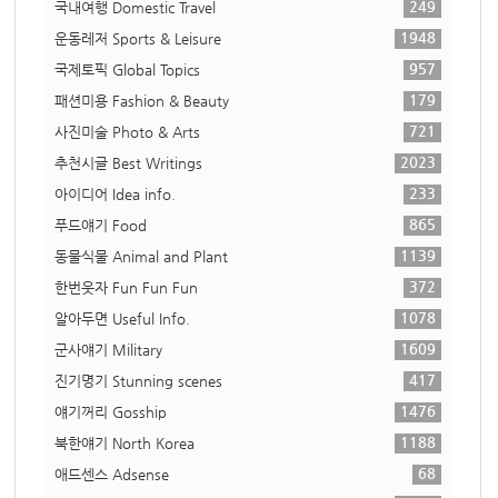
249
국내여행 Domestic Travel
1948
운동레저 Sports & Leisure
957
국제토픽 Global Topics
179
패션미용 Fashion & Beauty
721
사진미술 Photo & Arts
2023
추천시글 Best Writings
233
아이디어 Idea info.
865
푸드얘기 Food
1139
동물식물 Animal and Plant
372
한번웃자 Fun Fun Fun
1078
알아두면 Useful Info.
1609
군사얘기 Military
417
진기명기 Stunning scenes
1476
얘기꺼리 Gosship
1188
북한얘기 North Korea
68
애드센스 Adsense