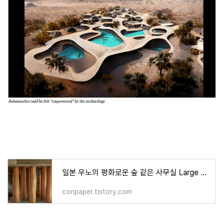
일본 우노의 평화로운 숲 같은 사무실 Large tree trunks arrow through tomoaki uno's peaceful forest-like office in
conpaper.tistory.com