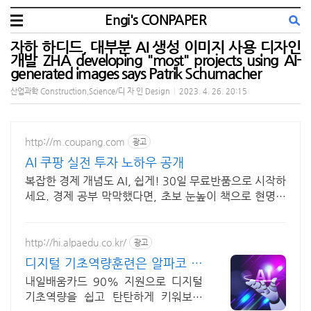
Engi's CONPAPER
자하 하디드, 대부분 AI 생성 이미지 사용 디자인
개발 ZHA developing "most" projects using AI-
generated images says Patrik Schumacher
산업과학 Construction,Science/디 자 인 Design
|
2023. 4. 26. 20:15
http://m.coupang.com
광고
AI 쿠팡 실전 투자 노하우 공개
복잡한 경제 개념도 AI, 쉽게! 30일 무료반품으로 시작하
세요. 경제 공부 막막했다면, 초보 눈높이 책으로 현명한
선택을 쿠팡에서!
http://hi.alpaedu.co.kr/
광고
디지털 기초역량훈련은 알파코 AI
어플리케이션 개발
내일배움카드 90% 지원으로 디지털
기초역량을 쉽고 탄탄하게 키워보세