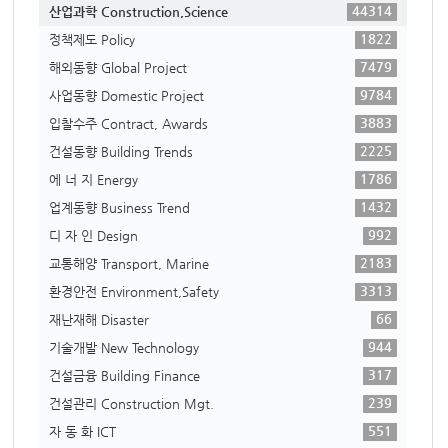
44314
산업과학 Construction,Science
1822
정책제도 Policy
7479
해외동향 Global Project
9784
사업동향 Domestic Project
3883
입찰수주 Contract, Awards
2225
건설동향 Building Trends
1786
에 너 지 Energy
1432
업계동향 Business Trend
992
디 자 인 Design
2183
교통해양 Transport, Marine
3313
환경안전 Environment,Safety
66
재난재해 Disaster
944
기술개발 New Technology
317
건설금융 Building Finance
239
건설관리 Construction Mgt.
551
자 동 화 ICT