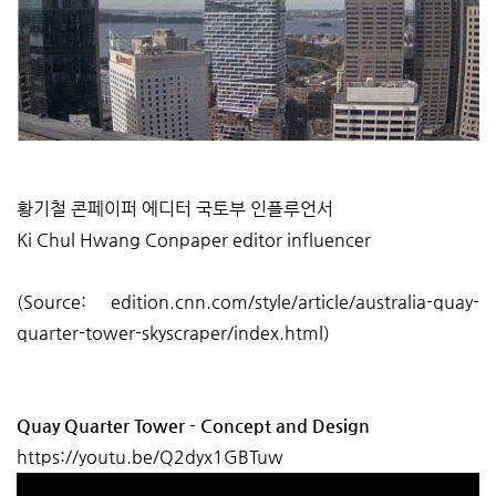
황기철 콘페이퍼 에디터 국토부 인플루언서
Ki Chul Hwang Conpaper editor influencer
(Source: edition.cnn.com/style/article/australia-quay-
quarter-tower-skyscraper/index.html)
Quay Quarter Tower - Concept and Design
https://youtu.be/Q2dyx1GBTuw