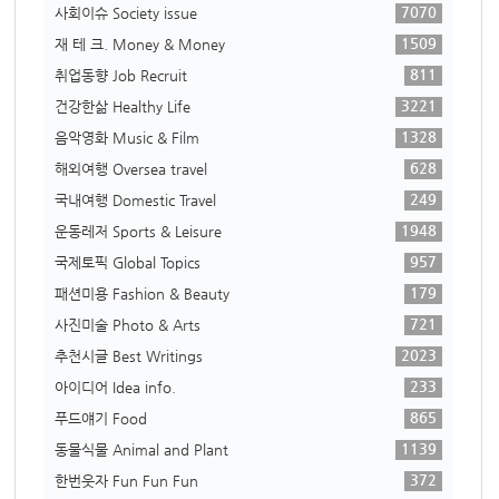
7070
사회이슈 Society issue
1509
재 테 크. Money & Money
811
취업동향 Job Recruit
3221
건강한삶 Healthy Life
1328
음악영화 Music & Film
628
해외여행 Oversea travel
249
국내여행 Domestic Travel
1948
운동레저 Sports & Leisure
957
국제토픽 Global Topics
179
패션미용 Fashion & Beauty
721
사진미술 Photo & Arts
2023
추천시글 Best Writings
233
아이디어 Idea info.
865
푸드얘기 Food
1139
동물식물 Animal and Plant
372
한번웃자 Fun Fun Fun