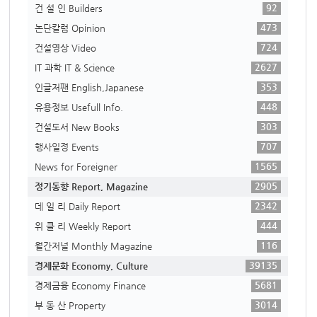
92
건 설 인 Builders
473
논단칼럼 Opinion
724
건설영상 Video
2627
IT 과학 IT & Science
353
인글저팬 English,Japanese
448
유용정보 Usefull Info.
303
건설도서 New Books
707
행사일정 Events
1565
News for Foreigner
2905
정기동향 Report, Magazine
2342
데 일 리 Daily Report
444
위 클 리 Weekly Report
116
월간저널 Monthly Magazine
39135
경제문화 Economy, Culture
5681
경제금융 Economy Finance
3014
부 동 산 Property