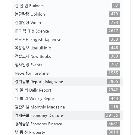
92
건 설 인 Builders
473
논단칼럼 Opinion
724
건설영상 Video
2627
IT 과학 IT & Science
353
인글저팬 English,Japanese
448
유용정보 Usefull Info.
303
건설도서 New Books
707
행사일정 Events
1565
News for Foreigner
2905
정기동향 Report, Magazine
2342
데 일 리 Daily Report
444
위 클 리 Weekly Report
116
월간저널 Monthly Magazine
39135
경제문화 Economy, Culture
5681
경제금융 Economy Finance
3014
부 동 산 Property