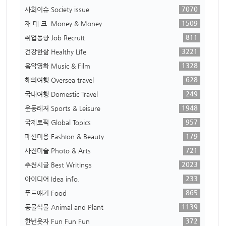
7070
사회이슈 Society issue
1509
재 테 크. Money & Money
811
취업동향 Job Recruit
3221
건강한삶 Healthy Life
1328
음악영화 Music & Film
628
해외여행 Oversea travel
249
국내여행 Domestic Travel
1948
운동레저 Sports & Leisure
957
국제토픽 Global Topics
179
패션미용 Fashion & Beauty
721
사진미술 Photo & Arts
2023
추천시글 Best Writings
233
아이디어 Idea info.
865
푸드얘기 Food
1139
동물식물 Animal and Plant
372
한번웃자 Fun Fun Fun