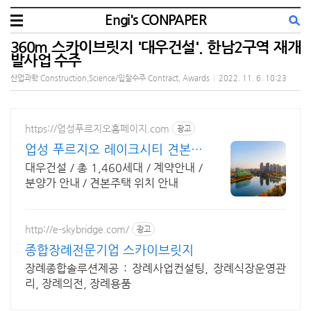
Engi's CONPAPER
360m 스카이브릿지 '대우건설'. 한남2구역 재개
발사업 수주
산업과학 Construction,Science/입찰수주 Contract, Awards
|
2022. 11. 6. 10:23
https://업성푸르지오홈페이지.com
광고
업성 푸르지오 레이크시티 견본주
택 방문 예약
대우건설 / 총 1,460세대 / 계약안내 /
분양가 안내 / 견본주택 위치 안내
http://e-skybridge.com/
광고
종합장례전문기업 스카이브릿지
장례종합솔루션제공 : 장례사업컨설팅, 장례식장운영관
리, 장례의전, 장례용품