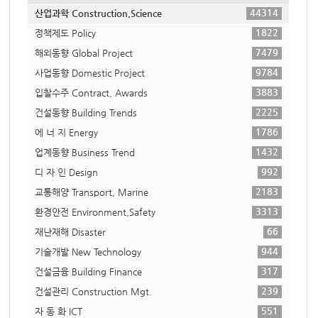
44314
산업과학 Construction,Science
1822
정책제도 Policy
7479
해외동향 Global Project
9784
사업동향 Domestic Project
3883
입찰수주 Contract, Awards
2225
건설동향 Building Trends
1786
에 너 지 Energy
1432
업계동향 Business Trend
992
디 자 인 Design
2183
교통해양 Transport, Marine
3313
환경안전 Environment,Safety
66
재난재해 Disaster
944
기술개발 New Technology
317
건설금융 Building Finance
239
건설관리 Construction Mgt.
551
자 동 화 ICT