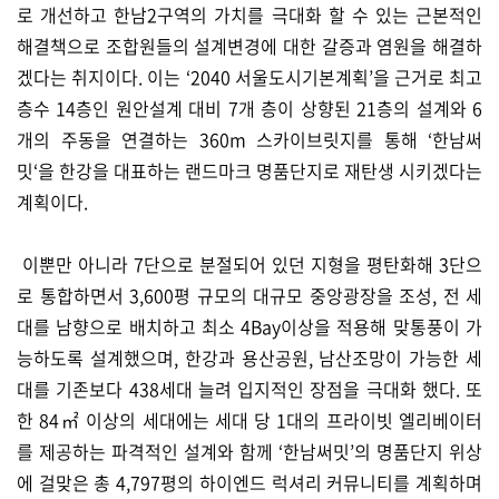
로 개선하고 한남2구역의 가치를 극대화 할 수 있는 근본적인
해결책으로 조합원들의 설계변경에 대한 갈증과 염원을 해결하
겠다는 취지이다. 이는 ‘2040 서울도시기본계획’을 근거로 최고
층수 14층인 원안설계 대비 7개 층이 상향된 21층의 설계와 6
개의 주동을 연결하는 360m 스카이브릿지를 통해 ‘한남써
밋‘을 한강을 대표하는 랜드마크 명품단지로 재탄생 시키겠다는
계획이다.
이뿐만 아니라 7단으로 분절되어 있던 지형을 평탄화해 3단으
로 통합하면서 3,600평 규모의 대규모 중앙광장을 조성, 전 세
대를 남향으로 배치하고 최소 4Bay이상을 적용해 맞통풍이 가
능하도록 설계했으며, 한강과 용산공원, 남산조망이 가능한 세
대를 기존보다 438세대 늘려 입지적인 장점을 극대화 했다. 또
한 84㎡ 이상의 세대에는 세대 당 1대의 프라이빗 엘리베이터
를 제공하는 파격적인 설계와 함께 ‘한남써밋’의 명품단지 위상
에 걸맞은 총 4,797평의 하이엔드 럭셔리 커뮤니티를 계획하며