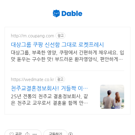
http://m.coupang.com
광고
대상그룹 쿠팡 신선함 그대로 로켓프레시
대상그룹, 부족한 영양, 쿠팡에서 간편하게 채우세요. 입
맛 돋우는 구수한 맛! 부드러운 환자영양식, 편안하게 즐
겨보세요.
https://wedmate.co.kr
광고
천주교결혼정보회사! 거들짝 이상
형 프로필 무료 받아보기
25년 전통의 천주교 결혼정보회사, 같
은 천주교 교우로서 결혼을 함께 만듭
니다.
공감
구독하기