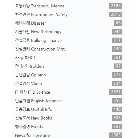
2183
교통해양 Transport, Marine
3313
환경안전 Environment,Safety
66
재난재해 Disaster
944
기술개발 New Technology
317
건설금융 Building Finance
239
건설관리 Construction Mgt.
551
자 동 화 ICT
92
건 설 인 Builders
473
논단칼럼 Opinion
724
건설영상 Video
2627
IT 과학 IT & Science
353
인글저팬 English,Japanese
448
유용정보 Usefull Info.
303
건설도서 New Books
707
행사일정 Events
1565
News for Foreigner