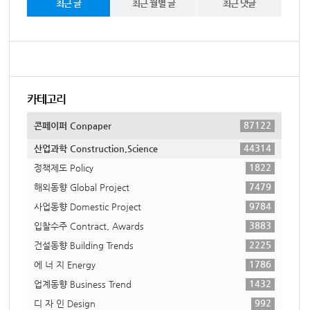
최근 글
최근 월별 글
최근 댓글
카테고리
87122
콘페이퍼 Conpaper
44314
산업과학 Construction,Science
1822
정책제도 Policy
7479
해외동향 Global Project
9784
사업동향 Domestic Project
3883
입찰수주 Contract, Awards
2225
건설동향 Building Trends
1786
에 너 지 Energy
1432
업계동향 Business Trend
992
디 자 인 Design