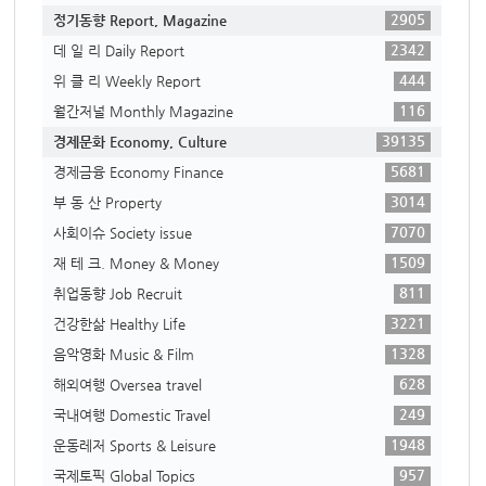
2905
정기동향 Report, Magazine
2342
데 일 리 Daily Report
444
위 클 리 Weekly Report
116
월간저널 Monthly Magazine
39135
경제문화 Economy, Culture
5681
경제금융 Economy Finance
3014
부 동 산 Property
7070
사회이슈 Society issue
1509
재 테 크. Money & Money
811
취업동향 Job Recruit
3221
건강한삶 Healthy Life
1328
음악영화 Music & Film
628
해외여행 Oversea travel
249
국내여행 Domestic Travel
1948
운동레저 Sports & Leisure
957
국제토픽 Global Topics