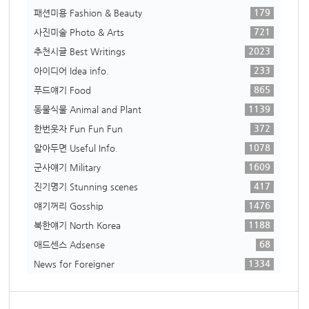
179
패션미용 Fashion & Beauty
721
사진미술 Photo & Arts
2023
추천시글 Best Writings
233
아이디어 Idea info.
865
푸드얘기 Food
1139
동물식물 Animal and Plant
372
한번웃자 Fun Fun Fun
1078
알아두면 Useful Info.
1609
군사얘기 Military
417
진기명기 Stunning scenes
1476
얘기꺼리 Gosship
1188
북한얘기 North Korea
68
애드센스 Adsense
1334
News for Foreigner