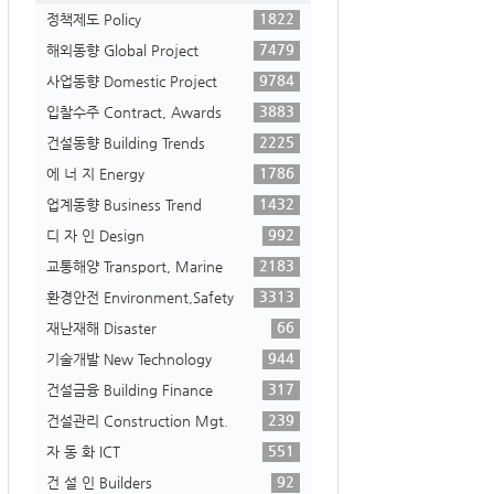
1822
정책제도 Policy
7479
해외동향 Global Project
9784
사업동향 Domestic Project
3883
입찰수주 Contract, Awards
2225
건설동향 Building Trends
1786
에 너 지 Energy
1432
업계동향 Business Trend
992
디 자 인 Design
2183
교통해양 Transport, Marine
3313
환경안전 Environment,Safety
66
재난재해 Disaster
944
기술개발 New Technology
317
건설금융 Building Finance
239
건설관리 Construction Mgt.
551
자 동 화 ICT
92
건 설 인 Builders