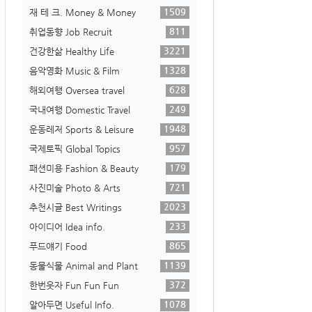
1509
재 테 크. Money & Money
811
취업동향 Job Recruit
3221
건강한삶 Healthy Life
1328
음악영화 Music & Film
628
해외여행 Oversea travel
249
국내여행 Domestic Travel
1948
운동레저 Sports & Leisure
957
국제토픽 Global Topics
179
패션미용 Fashion & Beauty
721
사진미술 Photo & Arts
2023
추천시글 Best Writings
233
아이디어 Idea info.
865
푸드얘기 Food
1139
동물식물 Animal and Plant
372
한번웃자 Fun Fun Fun
1078
알아두면 Useful Info.