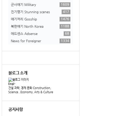
1609
군사얘기 Military
417
진기명기 Stunning scenes
1476
얘기꺼리 Gosship
1188
북한얘기 North Korea
68
애드센스 Adsense
1334
News for Foreigner
블로그 소개
Engi-
건설 과학, 경제 문화 Construction,
Science...Economy, Arts & Culture
공지사항