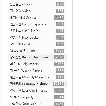
473
논단칼럼 Opinion
724
건설영상 Video
2627
IT 과학 IT & Science
353
인글저팬 English,Japanese
448
유용정보 Usefull Info.
303
건설도서 New Books
707
행사일정 Events
1565
News for Foreigner
2905
정기동향 Report, Magazine
2342
데 일 리 Daily Report
444
위 클 리 Weekly Report
116
월간저널 Monthly Magazine
39135
경제문화 Economy, Culture
5681
경제금융 Economy Finance
3014
부 동 산 Property
7070
사회이슈 Society issue