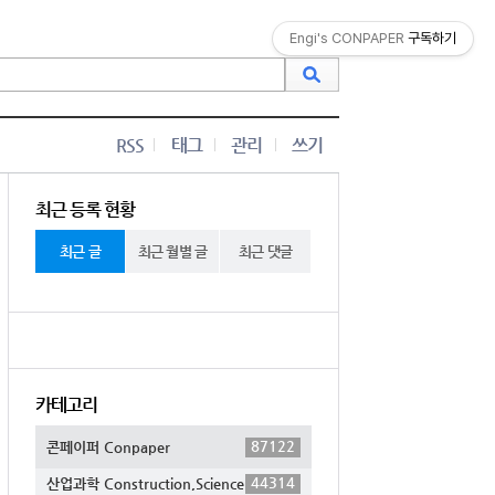
Engi's CONPAPER
구독하기
RSS
태그
관리
쓰기
최근 등록 현황
최근 글
최근 월별 글
최근 댓글
카테고리
87122
콘페이퍼 Conpaper
44314
산업과학 Construction,Science