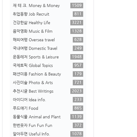
1509
재 테 크. Money & Money
811
취업동향 Job Recruit
3221
건강한삶 Healthy Life
1328
음악영화 Music & Film
628
해외여행 Oversea travel
249
국내여행 Domestic Travel
1948
운동레저 Sports & Leisure
957
국제토픽 Global Topics
179
패션미용 Fashion & Beauty
721
사진미술 Photo & Arts
2023
추천시글 Best Writings
233
아이디어 Idea info.
865
푸드얘기 Food
1139
동물식물 Animal and Plant
372
한번웃자 Fun Fun Fun
1078
알아두면 Useful Info.