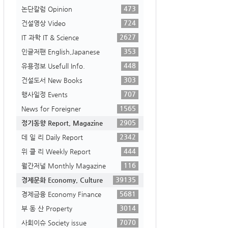
473
논단칼럼 Opinion
724
건설영상 Video
2627
IT 과학 IT & Science
353
인글저팬 English,Japanese
448
유용정보 Usefull Info.
303
건설도서 New Books
707
행사일정 Events
1565
News for Foreigner
2905
정기동향 Report, Magazine
2342
데 일 리 Daily Report
444
위 클 리 Weekly Report
116
월간저널 Monthly Magazine
39135
경제문화 Economy, Culture
5681
경제금융 Economy Finance
3014
부 동 산 Property
7070
사회이슈 Society issue