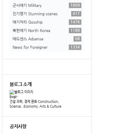
1609
군사얘기 Military
417
진기명기 Stunning scenes
1476
얘기꺼리 Gosship
1188
북한얘기 North Korea
68
애드센스 Adsense
1334
News for Foreigner
블로그 소개
Engi-
건설 과학, 경제 문화 Construction,
Science...Economy, Arts & Culture
공지사항