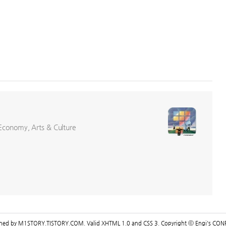
conomy, Arts & Culture
gned by
M1STORY.TISTORY.COM
. Valid
XHTML 1.0
and
CSS 3
. Copyright ⓒ
Engi's CON