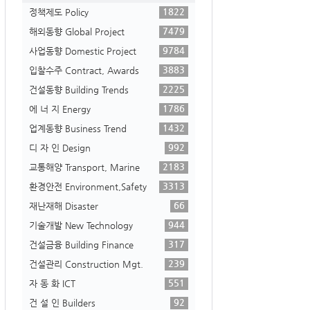
1822
정책제도 Policy
7479
해외동향 Global Project
9784
사업동향 Domestic Project
3883
입찰수주 Contract, Awards
2225
건설동향 Building Trends
1786
에 너 지 Energy
1432
업계동향 Business Trend
992
디 자 인 Design
2183
교통해양 Transport, Marine
3313
환경안전 Environment,Safety
66
재난재해 Disaster
944
기술개발 New Technology
317
건설금융 Building Finance
239
건설관리 Construction Mgt.
551
자 동 화 ICT
92
건 설 인 Builders