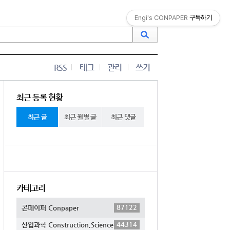
Engi's CONPAPER
구독하기
RSS
태그
관리
쓰기
최근 등록 현황
최근 글
최근 월별 글
최근 댓글
카테고리
87122
콘페이퍼 Conpaper
44314
산업과학 Construction,Science