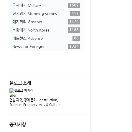
1609
군사얘기 Military
417
진기명기 Stunning scenes
1476
얘기꺼리 Gosship
1188
북한얘기 North Korea
68
애드센스 Adsense
1334
News for Foreigner
블로그 소개
Engi-
건설 과학, 경제 문화 Construction,
Science...Economy, Arts & Culture
공지사항