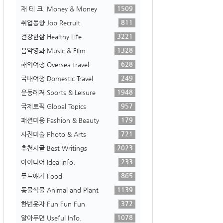
1509
재 테 크. Money & Money
811
취업동향 Job Recruit
3221
건강한삶 Healthy Life
1328
음악영화 Music & Film
628
해외여행 Oversea travel
249
국내여행 Domestic Travel
1948
운동레저 Sports & Leisure
957
국제토픽 Global Topics
179
패션미용 Fashion & Beauty
721
사진미술 Photo & Arts
2023
추천시글 Best Writings
233
아이디어 Idea info.
865
푸드얘기 Food
1139
동물식물 Animal and Plant
372
한번웃자 Fun Fun Fun
1078
알아두면 Useful Info.