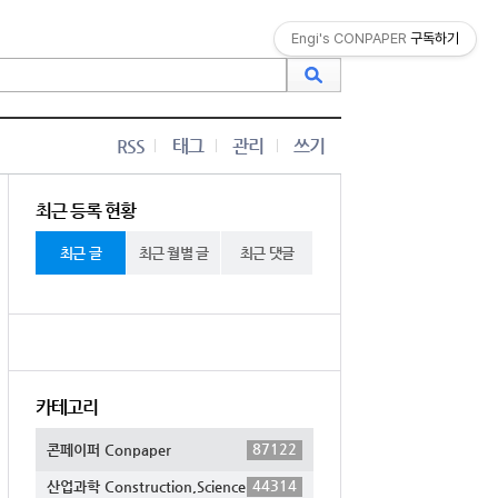
Engi's CONPAPER
구독하기
RSS
태그
관리
쓰기
최근 등록 현황
최근 글
최근 월별 글
최근 댓글
카테고리
87122
콘페이퍼 Conpaper
44314
산업과학 Construction,Science