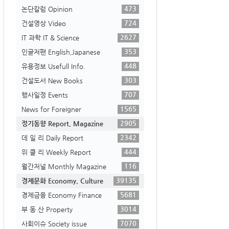
473
논단칼럼 Opinion
724
건설영상 Video
2627
IT 과학 IT & Science
353
인글저팬 English,Japanese
448
유용정보 Usefull Info.
303
건설도서 New Books
707
행사일정 Events
1565
News for Foreigner
2905
정기동향 Report, Magazine
2342
데 일 리 Daily Report
444
위 클 리 Weekly Report
116
월간저널 Monthly Magazine
39135
경제문화 Economy, Culture
5681
경제금융 Economy Finance
3014
부 동 산 Property
7070
사회이슈 Society issue