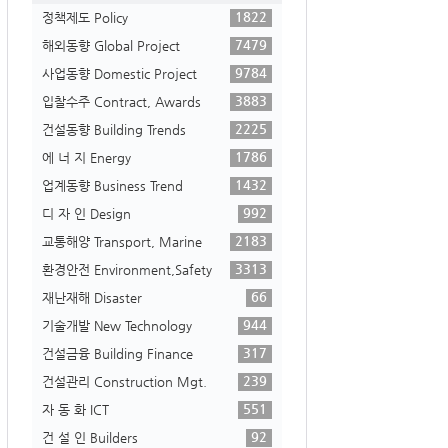
1822
정책제도 Policy
7479
해외동향 Global Project
9784
사업동향 Domestic Project
3883
입찰수주 Contract, Awards
2225
건설동향 Building Trends
1786
에 너 지 Energy
1432
업계동향 Business Trend
992
디 자 인 Design
2183
교통해양 Transport, Marine
3313
환경안전 Environment,Safety
66
재난재해 Disaster
944
기술개발 New Technology
317
건설금융 Building Finance
239
건설관리 Construction Mgt.
551
자 동 화 ICT
92
건 설 인 Builders