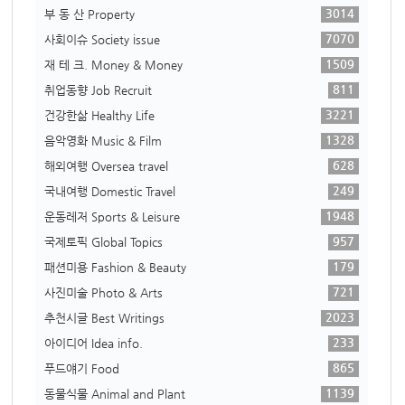
3014
부 동 산 Property
7070
사회이슈 Society issue
1509
재 테 크. Money & Money
811
취업동향 Job Recruit
3221
건강한삶 Healthy Life
1328
음악영화 Music & Film
628
해외여행 Oversea travel
249
국내여행 Domestic Travel
1948
운동레저 Sports & Leisure
957
국제토픽 Global Topics
179
패션미용 Fashion & Beauty
721
사진미술 Photo & Arts
2023
추천시글 Best Writings
233
아이디어 Idea info.
865
푸드얘기 Food
1139
동물식물 Animal and Plant