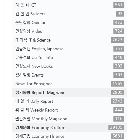
551
자 동 화 ICT
92
건 설 인 Builders
473
논단칼럼 Opinion
724
건설영상 Video
2627
IT 과학 IT & Science
353
인글저팬 English,Japanese
448
유용정보 Usefull Info.
303
건설도서 New Books
707
행사일정 Events
1565
News for Foreigner
2905
정기동향 Report, Magazine
2342
데 일 리 Daily Report
444
위 클 리 Weekly Report
116
월간저널 Monthly Magazine
39135
경제문화 Economy, Culture
5681
경제금융 Economy Finance