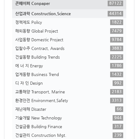
87122
콘페이퍼 Conpaper
44314
산업과학 Construction,Science
1822
정책제도 Policy
7479
해외동향 Global Project
9784
사업동향 Domestic Project
3883
입찰수주 Contract, Awards
2225
건설동향 Building Trends
1786
에 너 지 Energy
1432
업계동향 Business Trend
992
디 자 인 Design
2183
교통해양 Transport, Marine
3313
환경안전 Environment,Safety
66
재난재해 Disaster
944
기술개발 New Technology
317
건설금융 Building Finance
239
건설관리 Construction Mgt.