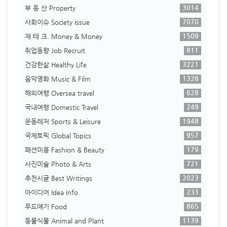
3014
부 동 산 Property
7070
사회이슈 Society issue
1509
재 테 크. Money & Money
811
취업동향 Job Recruit
3221
건강한삶 Healthy Life
1328
음악영화 Music & Film
628
해외여행 Oversea travel
249
국내여행 Domestic Travel
1948
운동레저 Sports & Leisure
957
국제토픽 Global Topics
179
패션미용 Fashion & Beauty
721
사진미술 Photo & Arts
2023
추천시글 Best Writings
233
아이디어 Idea info.
865
푸드얘기 Food
1139
동물식물 Animal and Plant