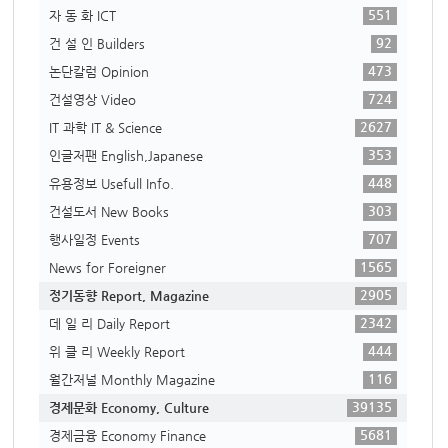
551
자 동 화 ICT
92
건 설 인 Builders
473
논단칼럼 Opinion
724
건설영상 Video
2627
IT 과학 IT & Science
353
인글저팬 English,Japanese
448
유용정보 Usefull Info.
303
건설도서 New Books
707
행사일정 Events
1565
News for Foreigner
2905
정기동향 Report, Magazine
2342
데 일 리 Daily Report
444
위 클 리 Weekly Report
116
월간저널 Monthly Magazine
39135
경제문화 Economy, Culture
5681
경제금융 Economy Finance