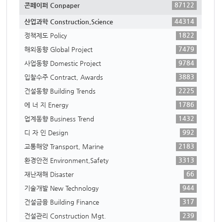
87122
콘페이퍼 Conpaper
44314
산업과학 Construction,Science
1822
정책제도 Policy
7479
해외동향 Global Project
9784
사업동향 Domestic Project
3883
입찰수주 Contract, Awards
2225
건설동향 Building Trends
1786
에 너 지 Energy
1432
업계동향 Business Trend
992
디 자 인 Design
2183
교통해양 Transport, Marine
3313
환경안전 Environment,Safety
66
재난재해 Disaster
944
기술개발 New Technology
317
건설금융 Building Finance
239
건설관리 Construction Mgt.