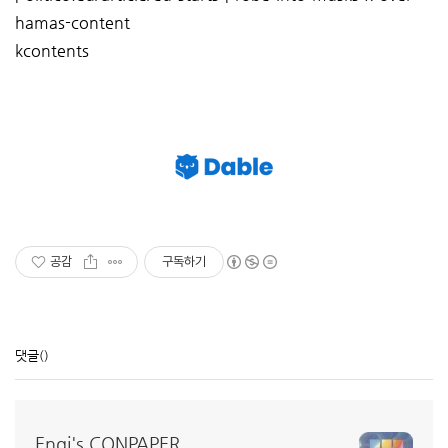
hamas-content
kcontents
공감
구독하기
댓글
()
Engi's CONPAPER