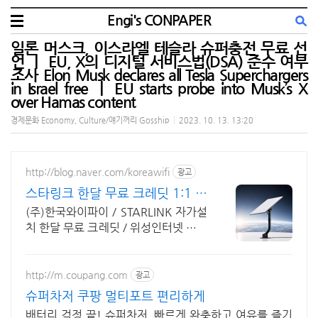
Engi's CONPAPER
일론 머스크, 이스라엘 테슬라 슈퍼충전 무료 선
언 ㅣ EU, X의 디지털 서비스법(DSA) 준수 여부
조사 Elon Musk declares all Tesla Superchargers
in Israel free ㅣ EU starts probe into Musk’s X
over Hamas content
경제문화 Economy, Culture/얘기꺼리 Gosship
|
2023. 10. 13. 13:20
http://blog.naver.com/koreawifi
광고
스타링크 한달 무료 크레딧 1:1 맞
춤 상담 및 견적
(주)한국와이파이 / STARLINK 자가설
치 한달 무료 크레딧 / 위성인터넷 와이
파이 설계 구축 프로모션 전문회사, 팝
업스토어 등 다수 레퍼런스 보유
http://m.coupang.com
광고
슈퍼차저 쿠팡 멀티포트 편리하게
배터리 걱정 끝! 슈퍼차저, 빠르게 완충하고 여유를 즐기