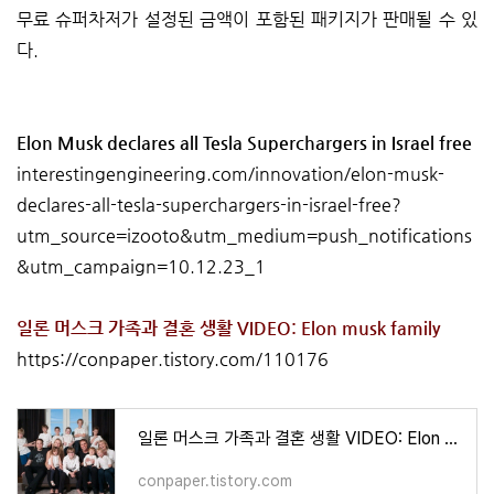
무료 슈퍼차저가 설정된 금액이 포함된 패키지가 판매될 수 있
다.
Elon Musk declares all Tesla Superchargers in Israel free
interestingengineering.com/innovation/elon-musk-
declares-all-tesla-superchargers-in-israel-free?
utm_source=izooto&utm_medium=push_notifications
&utm_campaign=10.12.23_1
일론 머스크 가족과 결혼 생활 VIDEO: Elon musk family
https://conpaper.tistory.com/110176
일론 머스크 가족과 결혼 생활 VIDEO: Elon musk family
conpaper.tistory.com