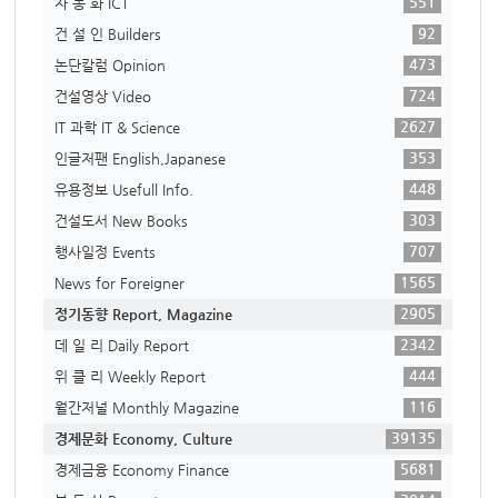
551
자 동 화 ICT
92
건 설 인 Builders
473
논단칼럼 Opinion
724
건설영상 Video
2627
IT 과학 IT & Science
353
인글저팬 English,Japanese
448
유용정보 Usefull Info.
303
건설도서 New Books
707
행사일정 Events
1565
News for Foreigner
2905
정기동향 Report, Magazine
2342
데 일 리 Daily Report
444
위 클 리 Weekly Report
116
월간저널 Monthly Magazine
39135
경제문화 Economy, Culture
5681
경제금융 Economy Finance