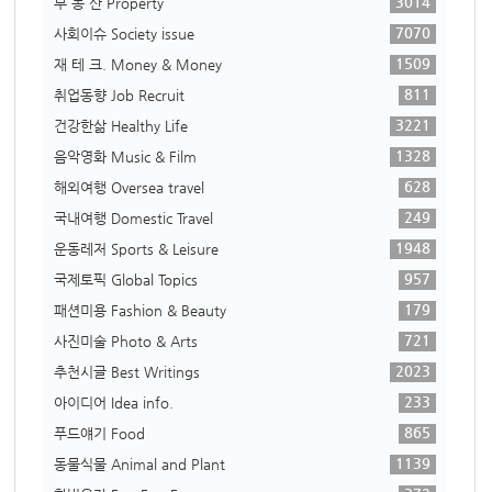
3014
부 동 산 Property
7070
사회이슈 Society issue
1509
재 테 크. Money & Money
811
취업동향 Job Recruit
3221
건강한삶 Healthy Life
1328
음악영화 Music & Film
628
해외여행 Oversea travel
249
국내여행 Domestic Travel
1948
운동레저 Sports & Leisure
957
국제토픽 Global Topics
179
패션미용 Fashion & Beauty
721
사진미술 Photo & Arts
2023
추천시글 Best Writings
233
아이디어 Idea info.
865
푸드얘기 Food
1139
동물식물 Animal and Plant