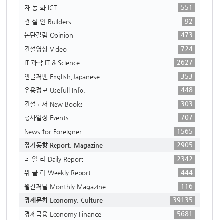
551
자 동 화 ICT
92
건 설 인 Builders
473
논단칼럼 Opinion
724
건설영상 Video
2627
IT 과학 IT & Science
353
인글저팬 English,Japanese
448
유용정보 Usefull Info.
303
건설도서 New Books
707
행사일정 Events
1565
News for Foreigner
2905
정기동향 Report, Magazine
2342
데 일 리 Daily Report
444
위 클 리 Weekly Report
116
월간저널 Monthly Magazine
39135
경제문화 Economy, Culture
5681
경제금융 Economy Finance