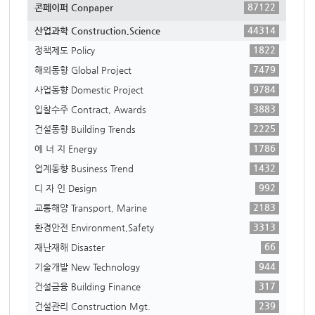
87122
콘페이퍼 Conpaper
44314
산업과학 Construction,Science
1822
정책제도 Policy
7479
해외동향 Global Project
9784
사업동향 Domestic Project
3883
입찰수주 Contract, Awards
2225
건설동향 Building Trends
1786
에 너 지 Energy
1432
업계동향 Business Trend
992
디 자 인 Design
2183
교통해양 Transport, Marine
3313
환경안전 Environment,Safety
66
재난재해 Disaster
944
기술개발 New Technology
317
건설금융 Building Finance
239
건설관리 Construction Mgt.