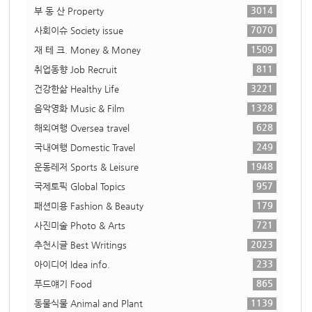
3014
부 동 산 Property
7070
사회이슈 Society issue
1509
재 테 크. Money & Money
811
취업동향 Job Recruit
3221
건강한삶 Healthy Life
1328
음악영화 Music & Film
628
해외여행 Oversea travel
249
국내여행 Domestic Travel
1948
운동레저 Sports & Leisure
957
국제토픽 Global Topics
179
패션미용 Fashion & Beauty
721
사진미술 Photo & Arts
2023
추천시글 Best Writings
233
아이디어 Idea info.
865
푸드얘기 Food
1139
동물식물 Animal and Plant