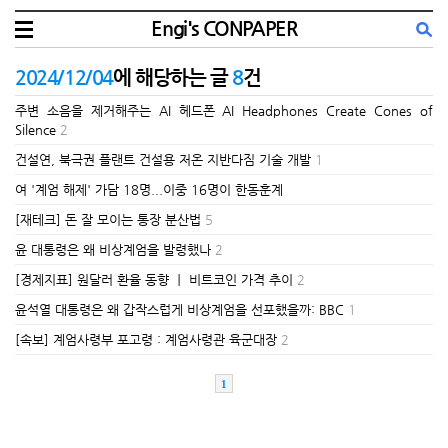
Engi's CONPAPER
2024/12/04
에 해당하는 글
8
건
주변 소음을 제거해주는 AI 헤드폰 AI Headphones Create Cones of
Silence
2
건설연, 북극권 플랜트 건설용 저온 지반다짐 기술 개발
1
여 '계엄 해제' 가담 18명...이중 16명이 한동훈계
[재테크] 돈 잘 모이는 통장 분산법
5
윤 대통령은 왜 비상계엄을 발령했나
2
[경제지표] 원달러 환율 동향 ㅣ 비트코인 가격 추이
2
윤석열 대통령은 왜 갑작스럽게 비상계엄을 선포했을까: BBC
1
[속보] 계엄사령부 포고령 : 계엄사령관 육군대장
2
1