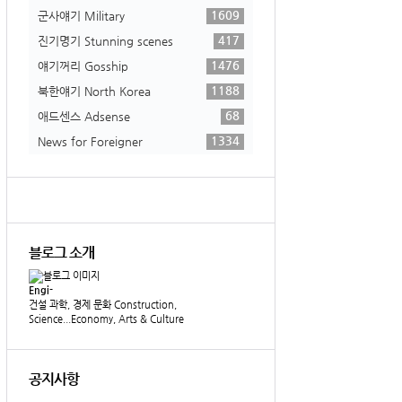
1609
군사얘기 Military
417
진기명기 Stunning scenes
1476
얘기꺼리 Gosship
1188
북한얘기 North Korea
68
애드센스 Adsense
1334
News for Foreigner
블로그 소개
Engi-
건설 과학, 경제 문화 Construction,
Science...Economy, Arts & Culture
공지사항