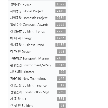
1822
정책제도 Policy
7479
해외동향 Global Project
9784
사업동향 Domestic Project
3883
입찰수주 Contract, Awards
2225
건설동향 Building Trends
1786
에 너 지 Energy
1432
업계동향 Business Trend
992
디 자 인 Design
2183
교통해양 Transport, Marine
3313
환경안전 Environment,Safety
66
재난재해 Disaster
944
기술개발 New Technology
317
건설금융 Building Finance
239
건설관리 Construction Mgt.
551
자 동 화 ICT
92
건 설 인 Builders