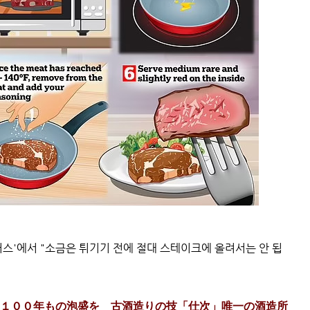
어스'에서 "소금은 튀기기 전에 절대 스테이크에 올려서는 안 됩
VIDEO:１００年もの泡盛を 古酒造りの技「仕次」唯一の酒造所