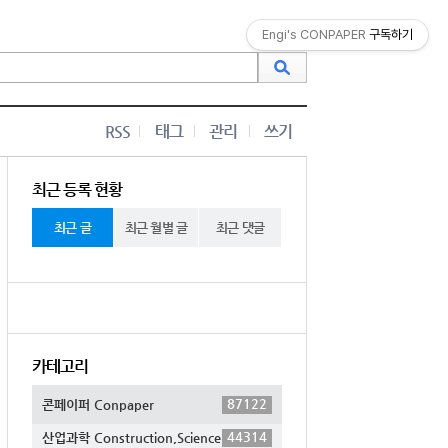
Engi's CONPAPER
구독하기
RSS
태그
관리
쓰기
최근 등록 현황
최근 글
최근 월별 글
최근 댓글
카테고리
87122
콘페이퍼 Conpaper
44314
산업과학 Construction,Science