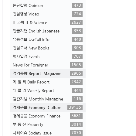
473
논단칼럼 Opinion
724
건설영상 Video
2627
IT 과학 IT & Science
353
인글저팬 English,Japanese
448
유용정보 Usefull Info.
303
건설도서 New Books
707
행사일정 Events
1565
News for Foreigner
2905
정기동향 Report, Magazine
2342
데 일 리 Daily Report
444
위 클 리 Weekly Report
116
월간저널 Monthly Magazine
39135
경제문화 Economy, Culture
5681
경제금융 Economy Finance
3014
부 동 산 Property
7070
사회이슈 Society issue