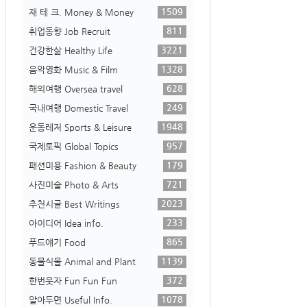
1509
재 테 크. Money & Money
811
취업동향 Job Recruit
3221
건강한삶 Healthy Life
1328
음악영화 Music & Film
628
해외여행 Oversea travel
249
국내여행 Domestic Travel
1948
운동레저 Sports & Leisure
957
국제토픽 Global Topics
179
패션미용 Fashion & Beauty
721
사진미술 Photo & Arts
2023
추천시글 Best Writings
233
아이디어 Idea info.
865
푸드얘기 Food
1139
동물식물 Animal and Plant
372
한번웃자 Fun Fun Fun
1078
알아두면 Useful Info.