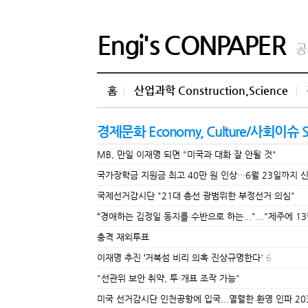
Engi's CONPAPER
공
홈
산업과학 Construction,Science
경제문화 Economy, Culture/사회이슈 Soci
MB, 만일 이재명 되면 "미국과 대화 잘 안될 것"
국가장학금 지원금 최고 40만 원 인상…6월 23일까지 
국제선거감시단 "21대 총선 광범위한 부정선거 의심"
“경애하는 김정일 동지를 수반으로 하는..."..."제주에 
충격 재외투표
이재명 추진 ‘거북섬 비리 의혹 진상규명한다'
6
"선관위 보안 취약, 투·개표 조작 가능"
미국 선거감시단 인천공항에 입국...열렬한 환영 인파 20