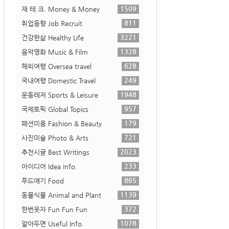
1509
재 테 크. Money & Money
811
취업동향 Job Recruit
3221
건강한삶 Healthy Life
1328
음악영화 Music & Film
628
해외여행 Oversea travel
249
국내여행 Domestic Travel
1948
운동레저 Sports & Leisure
957
국제토픽 Global Topics
179
패션미용 Fashion & Beauty
721
사진미술 Photo & Arts
2023
추천시글 Best Writings
233
아이디어 Idea info.
865
푸드얘기 Food
1139
동물식물 Animal and Plant
372
한번웃자 Fun Fun Fun
1078
알아두면 Useful Info.