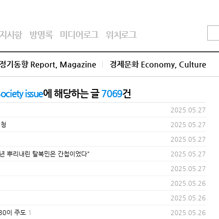
지사항
방명록
미디어로그
위치로그
정기동향 Report, Magazine
경제문화 Economy, Culture
ety issue
에 해당하는 글
7069
건
2025.05.27
신청
2025.05.27
2025.05.27
13년 뿌리내린 탈북민은 간첩이었다"
2025.05.27
2025.05.27
2025.05.26
2025.05.26
30이 주도
1
2025.05.26