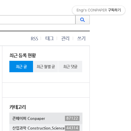
Engi's CONPAPER
구독하기
RSS
태그
관리
쓰기
최근 등록 현황
최근 글
최근 월별 글
최근 댓글
카테고리
87122
콘페이퍼 Conpaper
44314
산업과학 Construction,Science