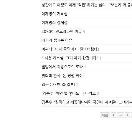
성관계도 여행도 이제 '직접’ 하기는 싫다…“보는게 더 좋
이재명의 거북섬
이재명의 정체성
4050이 진보좌파인 이유
5
좌파가 생기는 이유
어쩌나! 이제 국민이 다 알아버렸네!
"'시흥 거북섬' 그거 제가 한겁니다"
1
절망에서 희망으로의 도약
1
빚더미 한국, 돈 펑펑 써야
김문수가 한 일(일부)
2
'김문수' 치면 뭘 넣어도 다 나와요
2
김문수 "정직하고 깨끗해야지만 국민이 지켜준다...여러분
이전
1
···
4