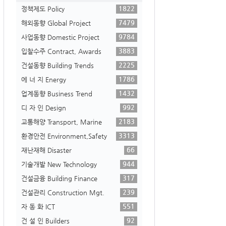
1822
정책제도 Policy
7479
해외동향 Global Project
9784
사업동향 Domestic Project
3883
입찰수주 Contract, Awards
2225
건설동향 Building Trends
1786
에 너 지 Energy
1432
업계동향 Business Trend
992
디 자 인 Design
2183
교통해양 Transport, Marine
3313
환경안전 Environment,Safety
66
재난재해 Disaster
944
기술개발 New Technology
317
건설금융 Building Finance
239
건설관리 Construction Mgt.
551
자 동 화 ICT
92
건 설 인 Builders