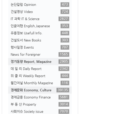
473
논단칼럼 Opinion
724
건설영상 Video
2627
IT 과학 IT & Science
353
인글저팬 English,Japanese
448
유용정보 Usefull Info.
303
건설도서 New Books
707
행사일정 Events
1565
News for Foreigner
2905
정기동향 Report, Magazine
2342
데 일 리 Daily Report
444
위 클 리 Weekly Report
116
월간저널 Monthly Magazine
39135
경제문화 Economy, Culture
5681
경제금융 Economy Finance
3014
부 동 산 Property
7070
사회이슈 Society issue