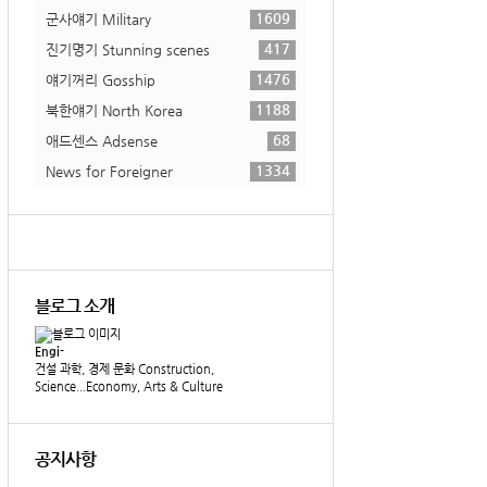
1609
군사얘기 Military
417
진기명기 Stunning scenes
1476
얘기꺼리 Gosship
1188
북한얘기 North Korea
68
애드센스 Adsense
1334
News for Foreigner
블로그 소개
Engi-
건설 과학, 경제 문화 Construction,
Science...Economy, Arts & Culture
공지사항