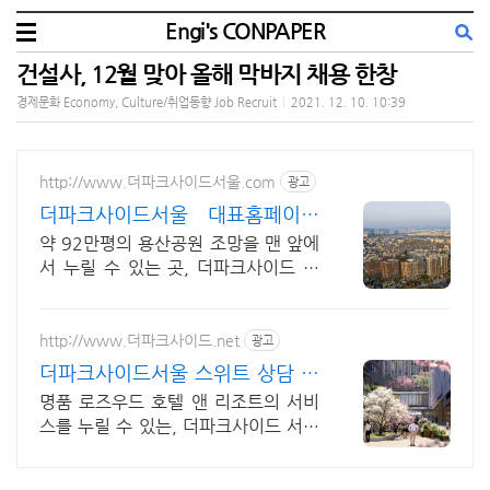
Engi's CONPAPER
건설사, 12월 맞아 올해 막바지 채용 한창
경제문화 Economy, Culture/취업동향 Job Recruit
|
2021. 12. 10. 10:39
http://www.더파크사이드서울.com
광고
더파크사이드서울 대표홈페이지
현대건설의 대규모 프로젝트!
약 92만평의 용산공원 조망을 맨 앞에
서 누릴 수 있는 곳, 더파크사이드 서
울!
http://www.더파크사이드.net
광고
더파크사이드서울 스위트 상담 신
세계백화점 프리미엄 몰까지
명품 로즈우드 호텔 앤 리조트의 서비
스를 누릴 수 있는, 더파크사이드 서울
스위트