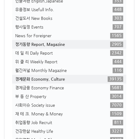
353
인글저팬 English,Japanese
448
유용정보 Usefull Info.
303
건설도서 New Books
707
행사일정 Events
1565
News for Foreigner
2905
정기동향 Report, Magazine
2342
데 일 리 Daily Report
444
위 클 리 Weekly Report
116
월간저널 Monthly Magazine
39135
경제문화 Economy, Culture
5681
경제금융 Economy Finance
3014
부 동 산 Property
7070
사회이슈 Society issue
1509
재 테 크. Money & Money
811
취업동향 Job Recruit
3221
건강한삶 Healthy Life