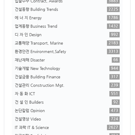
3883
입찰수주 Contract, Awards
2225
건설동향 Building Trends
1786
에 너 지 Energy
1432
업계동향 Business Trend
992
디 자 인 Design
2183
교통해양 Transport, Marine
3313
환경안전 Environment,Safety
66
재난재해 Disaster
944
기술개발 New Technology
317
건설금융 Building Finance
239
건설관리 Construction Mgt.
551
자 동 화 ICT
92
건 설 인 Builders
473
논단칼럼 Opinion
724
건설영상 Video
2627
IT 과학 IT & Science