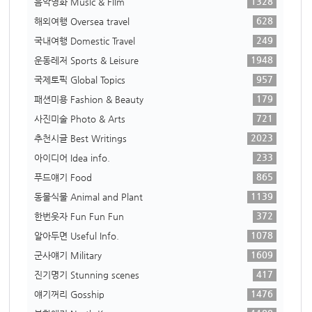
1328
음악영화 Music & Film
628
해외여행 Oversea travel
249
국내여행 Domestic Travel
1948
운동레저 Sports & Leisure
957
국제토픽 Global Topics
179
패션미용 Fashion & Beauty
721
사진미술 Photo & Arts
2023
추천시글 Best Writings
233
아이디어 Idea info.
865
푸드얘기 Food
1139
동물식물 Animal and Plant
372
한번웃자 Fun Fun Fun
1078
알아두면 Useful Info.
1609
군사얘기 Military
417
진기명기 Stunning scenes
1476
얘기꺼리 Gosship