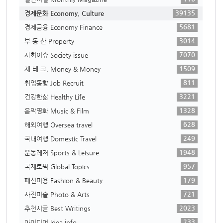
39135
경제문화 Economy, Culture
5681
경제금융 Economy Finance
3014
부 동 산 Property
7070
사회이슈 Society issue
1509
재 테 크. Money & Money
811
취업동향 Job Recruit
3221
건강한삶 Healthy Life
1328
음악영화 Music & Film
628
해외여행 Oversea travel
249
국내여행 Domestic Travel
1948
운동레저 Sports & Leisure
957
국제토픽 Global Topics
179
패션미용 Fashion & Beauty
721
사진미술 Photo & Arts
2023
추천시글 Best Writings
233
아이디어 Idea info.