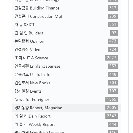
317
건설금융 Building Finance
239
건설관리 Construction Mgt.
551
자 동 화 ICT
92
건 설 인 Builders
473
논단칼럼 Opinion
724
건설영상 Video
2627
IT 과학 IT & Science
353
인글저팬 English,Japanese
448
유용정보 Usefull Info.
303
건설도서 New Books
707
행사일정 Events
1565
News for Foreigner
2905
정기동향 Report, Magazine
2342
데 일 리 Daily Report
444
위 클 리 Weekly Report
116
월간저널 Monthly Magazine