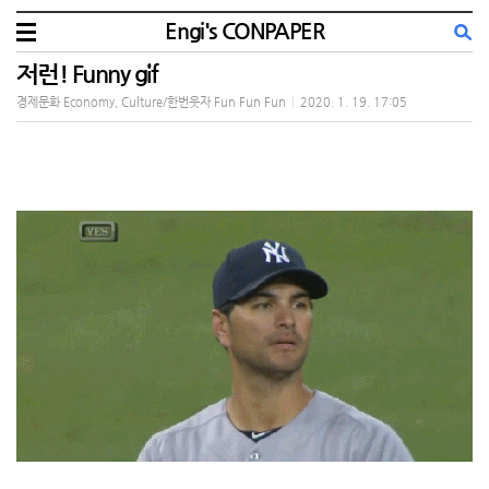
Engi's CONPAPER
저런! Funny gif
경제문화 Economy, Culture/한번웃자 Fun Fun Fun
|
2020. 1. 19. 17:05