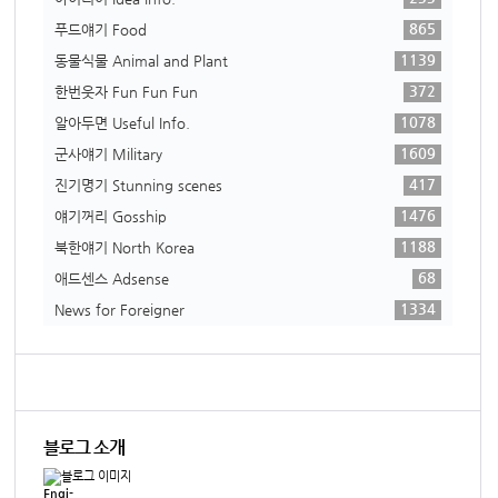
865
푸드얘기 Food
1139
동물식물 Animal and Plant
372
한번웃자 Fun Fun Fun
1078
알아두면 Useful Info.
1609
군사얘기 Military
417
진기명기 Stunning scenes
1476
얘기꺼리 Gosship
1188
북한얘기 North Korea
68
애드센스 Adsense
1334
News for Foreigner
블로그 소개
Engi-