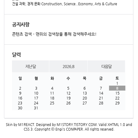
건설 과학, 경제 문화 Construction, Science...Economy, Arts & Culture
공지사항
콘텐츠 검색 - 맨위의 검색창을 통해 검색해주세요!
달력
지난달
2026.8
다음달
일
월
화
수
목
금
토
1
2
3
4
5
6
7
8
9
10
11
12
13
14
15
16
17
18
19
20
21
22
23
24
25
26
27
28
29
30
31
Skin by
M1REACT
. Designed by
M1STORY.TISTORY.COM
. Valid
XHTML 1.0
and
CSS 3
. Copyright ⓒ
Engi's CONPAPER
. All rights reserved.