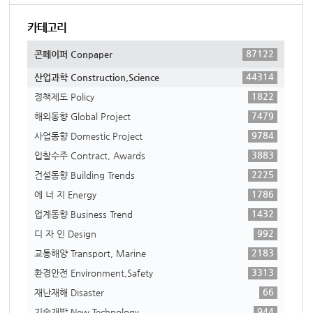
카테고리
87122
콘페이퍼 Conpaper
44314
산업과학 Construction,Science
1822
정책제도 Policy
7479
해외동향 Global Project
9784
사업동향 Domestic Project
3883
입찰수주 Contract, Awards
2225
건설동향 Building Trends
1786
에 너 지 Energy
1432
업계동향 Business Trend
992
디 자 인 Design
2183
교통해양 Transport, Marine
3313
환경안전 Environment,Safety
66
재난재해 Disaster
944
기술개발 New Technology