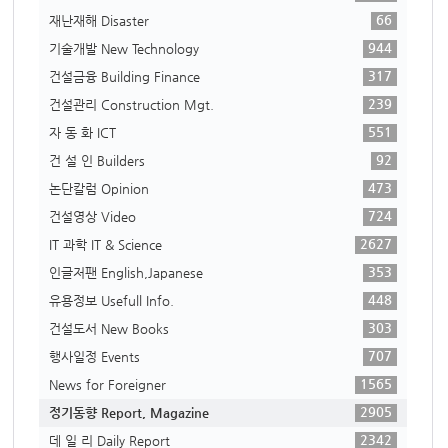
66
재난재해 Disaster
944
기술개발 New Technology
317
건설금융 Building Finance
239
건설관리 Construction Mgt.
551
자 동 화 ICT
92
건 설 인 Builders
473
논단칼럼 Opinion
724
건설영상 Video
2627
IT 과학 IT & Science
353
인글저팬 English,Japanese
448
유용정보 Usefull Info.
303
건설도서 New Books
707
행사일정 Events
1565
News for Foreigner
2905
정기동향 Report, Magazine
2342
데 일 리 Daily Report