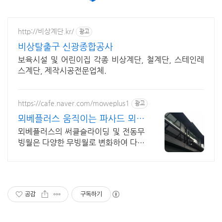
http://비상계단.kr/
광고
비상탈출구 신광종합공사
보육시설 및 어린이집 각종 비상계단, 철계단, 스테인레
스계단, 제작시공전문업체.
https://cafe.naver.com/moweplus1
광고
뫼베플러스 움직이는 파사드 뫼베
플러스 전동무빙월
뫼베플러스의 써클슬라이딩 및 전동무
빙월은 다양한 무빙월로 변화하여 다양
한 제품으로 움직이는 파사드 열관리
최적인 움직이는 파사드
공감
구독하기