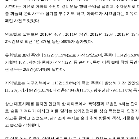
시한다는 이유로 아파트 주민이 경비원을 향해 주먹을 날리고, 주차문제로
를 휘둘러 관리사무소 집기를 부수기도 하고, 아파트가 시끄럽다는 이유로
때린 사건도 있었다.
연도별로 살펴보면 2010년 46건, 2011년 74건, 2012년 126건, 2013년 194
276건으로 최근 4년 8개월 동안 500%가 증가했다.
유형별로 보면 폭언이 512건(71.5%)으로 가장 많았으며, 폭행이 114건(15.9%
기협박 18건, 자해와 행패가 각각 12건 등 순이다. 특히 이중 술에 취해 폭언
린 경우는 268건(37.4%)에 달한다.
지역별로는 대구경북에서 113건(15.8%)의 폭언·폭행이 발생해 가장 많았으
(15.2%), 경기 94건(13.1%), 대전충남 84건(11.7%), 광주전남 79건(11.0%) 
상습 대표사례를 들자면 인천의 한 아파트에서 폭력전과 13범인 A씨는 단지
로 술을 가져다가 마시고 이를 말리는 상가입점자를 상습 폭행했다. 입점
신고를 못하고 있었으며, 관리소에 수시로 술에 취해 방문해 책상, 기물을 
고 술값을 강취했다.
또 이웃 여성 입주자 앞에서 바지를 벗고 신체를 노출하는 성희롱을 자행하