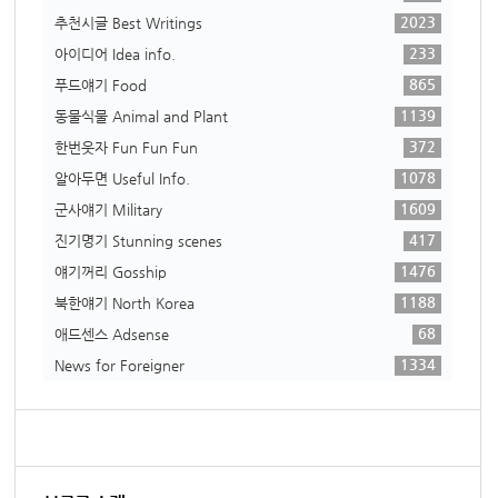
2023
추천시글 Best Writings
233
아이디어 Idea info.
865
푸드얘기 Food
1139
동물식물 Animal and Plant
372
한번웃자 Fun Fun Fun
1078
알아두면 Useful Info.
1609
군사얘기 Military
417
진기명기 Stunning scenes
1476
얘기꺼리 Gosship
1188
북한얘기 North Korea
68
애드센스 Adsense
1334
News for Foreigner