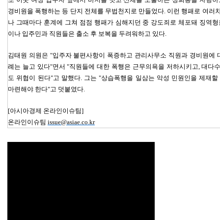
경비원을 폭행하는 등 단지 전체를 무법천지로 만들었다. 이런 행패로 여러
나 그때마다 훈계에 그쳐 점점 행패가 심해지던 중 강도죄로 체포돼 징역형
이나 입주민과 직원들은 출소 후 보복을 두려워하고 있다.
김태원 의원은 "입주자 불편사항이 폭증하고 관리사무소 직원과 경비원에 대
례는 늘고 있다"면서 "직원들에 대한 폭행은 근무의욕을 저하시키고, 대다
도 위협이 된다"고 말했다. 그는 "상습폭행을 일삼는 악성 민원인을 제재할
마련해야 한다"고 덧붙였다.
[아시아경제 온라인이슈팀]
온라인이슈팀
issue@asiae.co.kr