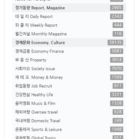
2905
정기동향 Report, Magazine
2342
데 일 리 Daily Report
444
위 클 리 Weekly Report
116
월간저널 Monthly Magazine
39135
경제문화 Economy, Culture
5681
경제금융 Economy Finance
3014
부 동 산 Property
7070
사회이슈 Society issue
1509
재 테 크. Money & Money
811
취업동향 Job Recruit
3221
건강한삶 Healthy Life
1328
음악영화 Music & Film
628
해외여행 Oversea travel
249
국내여행 Domestic Travel
1948
운동레저 Sports & Leisure
957
국제토픽 Global Topics