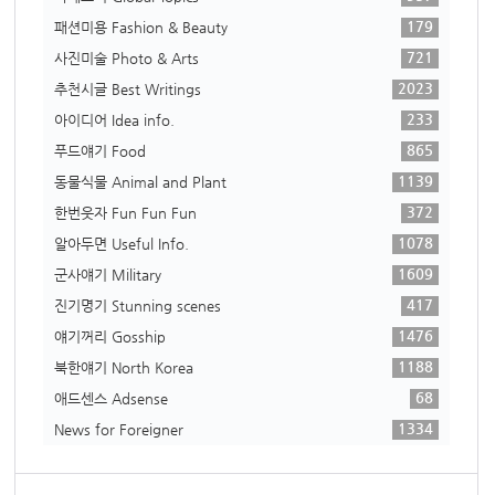
179
패션미용 Fashion & Beauty
721
사진미술 Photo & Arts
2023
추천시글 Best Writings
233
아이디어 Idea info.
865
푸드얘기 Food
1139
동물식물 Animal and Plant
372
한번웃자 Fun Fun Fun
1078
알아두면 Useful Info.
1609
군사얘기 Military
417
진기명기 Stunning scenes
1476
얘기꺼리 Gosship
1188
북한얘기 North Korea
68
애드센스 Adsense
1334
News for Foreigner