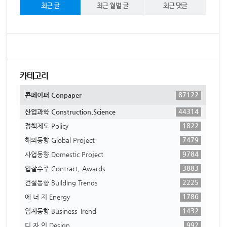
최근 글
최근 월별 글
최근 댓글
카테고리
87122
콘페이퍼 Conpaper
44314
산업과학 Construction,Science
1822
정책제도 Policy
7479
해외동향 Global Project
9784
사업동향 Domestic Project
3883
입찰수주 Contract, Awards
2225
건설동향 Building Trends
1786
에 너 지 Energy
1432
업계동향 Business Trend
992
디 자 인 Design