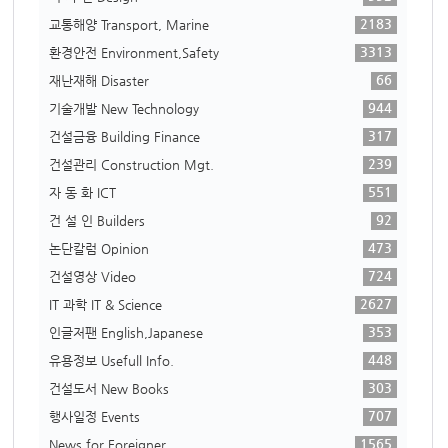
2183
교통해양 Transport, Marine
3313
환경안전 Environment,Safety
66
재난재해 Disaster
944
기술개발 New Technology
317
건설금융 Building Finance
239
건설관리 Construction Mgt.
551
자 동 화 ICT
92
건 설 인 Builders
473
논단칼럼 Opinion
724
건설영상 Video
2627
IT 과학 IT & Science
353
인글저팬 English,Japanese
448
유용정보 Usefull Info.
303
건설도서 New Books
707
행사일정 Events
1565
News for Foreigner