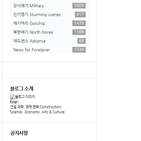
1609
군사얘기 Military
417
진기명기 Stunning scenes
1476
얘기꺼리 Gosship
1188
북한얘기 North Korea
68
애드센스 Adsense
1334
News for Foreigner
블로그 소개
Engi-
건설 과학, 경제 문화 Construction,
Science...Economy, Arts & Culture
공지사항