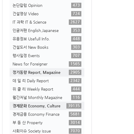
473
논단칼럼 Opinion
724
건설영상 Video
2627
IT 과학 IT & Science
353
인글저팬 English,Japanese
448
유용정보 Usefull Info.
303
건설도서 New Books
707
행사일정 Events
1565
News for Foreigner
2905
정기동향 Report, Magazine
2342
데 일 리 Daily Report
444
위 클 리 Weekly Report
116
월간저널 Monthly Magazine
39135
경제문화 Economy, Culture
5681
경제금융 Economy Finance
3014
부 동 산 Property
7070
사회이슈 Society issue