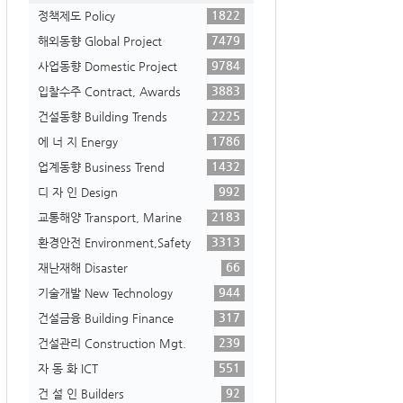
1822
정책제도 Policy
7479
해외동향 Global Project
9784
사업동향 Domestic Project
3883
입찰수주 Contract, Awards
2225
건설동향 Building Trends
1786
에 너 지 Energy
1432
업계동향 Business Trend
992
디 자 인 Design
2183
교통해양 Transport, Marine
3313
환경안전 Environment,Safety
66
재난재해 Disaster
944
기술개발 New Technology
317
건설금융 Building Finance
239
건설관리 Construction Mgt.
551
자 동 화 ICT
92
건 설 인 Builders