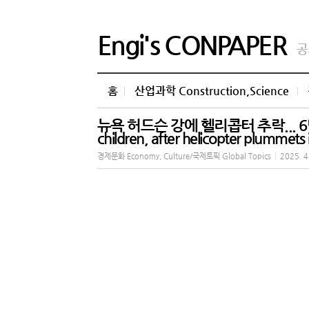
Engi's CONPAPER
공
홈
산업과학 Construction,Science
뉴욕 허드슨 강에 헬리콥터 추락... 6명 사
children, after helicopter plummets
경제문화 Economy, Culture/국제토픽 Global Topics
|
2025. 4