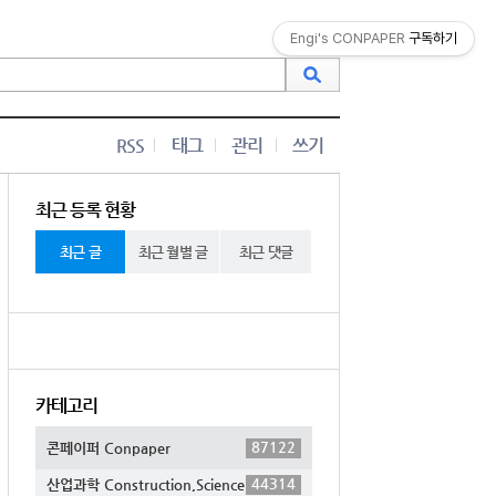
Engi's CONPAPER
구독하기
RSS
태그
관리
쓰기
최근 등록 현황
최근 글
최근 월별 글
최근 댓글
카테고리
87122
콘페이퍼 Conpaper
44314
산업과학 Construction,Science