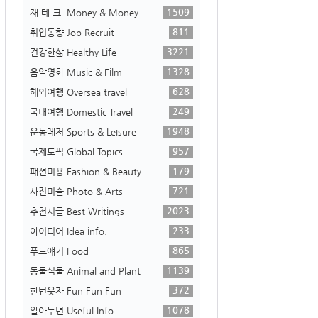
1509
재 테 크. Money & Money
811
취업동향 Job Recruit
3221
건강한삶 Healthy Life
1328
음악영화 Music & Film
628
해외여행 Oversea travel
249
국내여행 Domestic Travel
1948
운동레저 Sports & Leisure
957
국제토픽 Global Topics
179
패션미용 Fashion & Beauty
721
사진미술 Photo & Arts
2023
추천시글 Best Writings
233
아이디어 Idea info.
865
푸드얘기 Food
1139
동물식물 Animal and Plant
372
한번웃자 Fun Fun Fun
1078
알아두면 Useful Info.