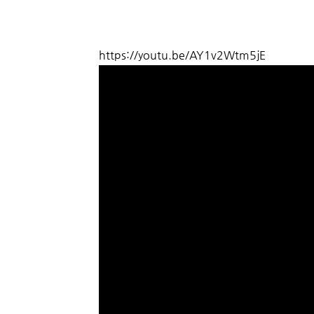
https://youtu.be/AY1v2Wtm5jE