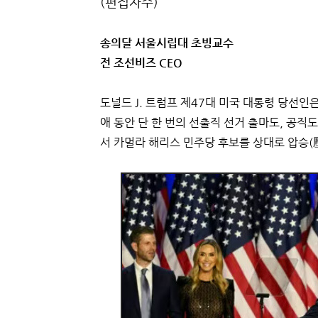
(편집자주)
송의달 서울시립대 초빙교수
전 조선비즈 CEO
도널드 J. 트럼프 제47대 미국 대통령 당선인은
애 동안 단 한 번의 선출직 선거 출마도, 공직
서 카멀라 해리스 민주당 후보를 상대로 압승(