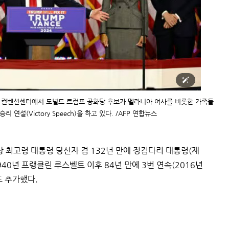
치 컨벤션센터에서 도널드 트럼프 공화당 후보가 멜라니아 여사를 비롯한 가족들
리 연설(Victory Speech)을 하고 있다. /AFP 연합뉴스
상 최고령 대통령 당선자 겸 132년 만에 징검다리 대통령(재
40년 프랭클린 루스벨트 이후 84년 만에 3번 연속(2016년
도 추가했다.