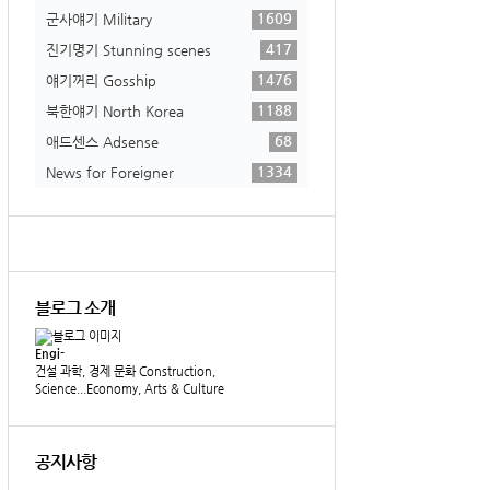
1609
군사얘기 Military
417
진기명기 Stunning scenes
1476
얘기꺼리 Gosship
1188
북한얘기 North Korea
68
애드센스 Adsense
1334
News for Foreigner
블로그 소개
Engi-
건설 과학, 경제 문화 Construction,
Science...Economy, Arts & Culture
공지사항