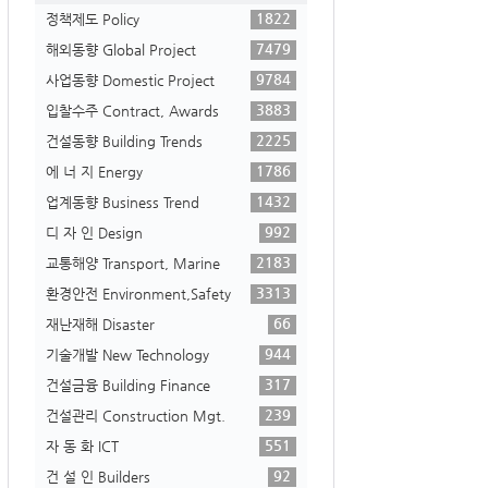
1822
정책제도 Policy
7479
해외동향 Global Project
9784
사업동향 Domestic Project
3883
입찰수주 Contract, Awards
2225
건설동향 Building Trends
1786
에 너 지 Energy
1432
업계동향 Business Trend
992
디 자 인 Design
2183
교통해양 Transport, Marine
3313
환경안전 Environment,Safety
66
재난재해 Disaster
944
기술개발 New Technology
317
건설금융 Building Finance
239
건설관리 Construction Mgt.
551
자 동 화 ICT
92
건 설 인 Builders