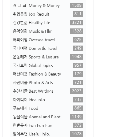
1509
재 테 크. Money & Money
811
취업동향 Job Recruit
3221
건강한삶 Healthy Life
1328
음악영화 Music & Film
628
해외여행 Oversea travel
249
국내여행 Domestic Travel
1948
운동레저 Sports & Leisure
957
국제토픽 Global Topics
179
패션미용 Fashion & Beauty
721
사진미술 Photo & Arts
2023
추천시글 Best Writings
233
아이디어 Idea info.
865
푸드얘기 Food
1139
동물식물 Animal and Plant
372
한번웃자 Fun Fun Fun
1078
알아두면 Useful Info.