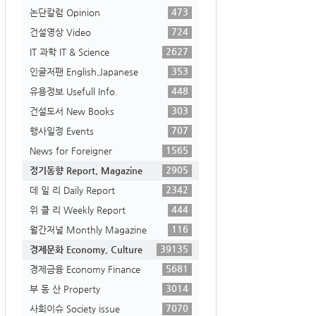
473
논단칼럼 Opinion
724
건설영상 Video
2627
IT 과학 IT & Science
353
인글저팬 English,Japanese
448
유용정보 Usefull Info.
303
건설도서 New Books
707
행사일정 Events
1565
News for Foreigner
2905
정기동향 Report, Magazine
2342
데 일 리 Daily Report
444
위 클 리 Weekly Report
116
월간저널 Monthly Magazine
39135
경제문화 Economy, Culture
5681
경제금융 Economy Finance
3014
부 동 산 Property
7070
사회이슈 Society issue