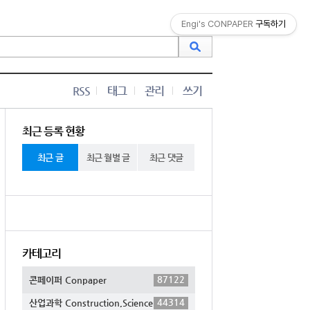
Engi's CONPAPER
구독하기
RSS
태그
관리
쓰기
최근 등록 현황
최근 글
최근 월별 글
최근 댓글
카테고리
87122
콘페이퍼 Conpaper
44314
산업과학 Construction,Science