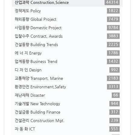
44314
산업과학 Construction,Science
1822
정책제도 Policy
7479
해외동향 Global Project
9784
사업동향 Domestic Project
3883
입찰수주 Contract, Awards
2225
건설동향 Building Trends
1786
에 너 지 Energy
1432
업계동향 Business Trend
992
디 자 인 Design
2183
교통해양 Transport, Marine
3313
환경안전 Environment,Safety
66
재난재해 Disaster
944
기술개발 New Technology
317
건설금융 Building Finance
239
건설관리 Construction Mgt.
551
자 동 화 ICT