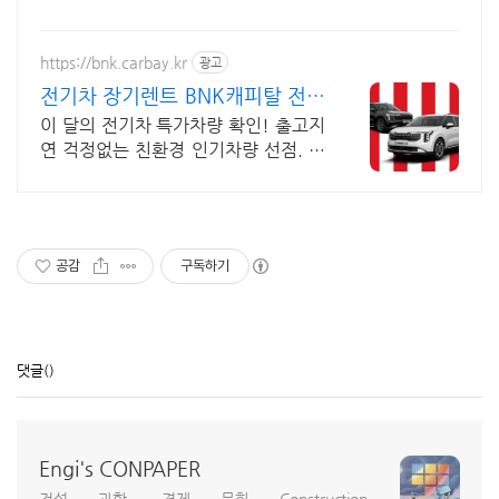
https://bnk.carbay.kr
광고
전기차 장기렌트 BNK캐피탈 전기
차 인기모델 타임특가
이 달의 전기차 특가차량 확인! 출고지
연 걱정없는 친환경 인기차량 선점. 높
은 연비, 친환경 혜택, 조용한 주행과
승차감! 인기 전기차 즉시출고 선점!
공감
구독하기
댓글
()
Engi's CONPAPER