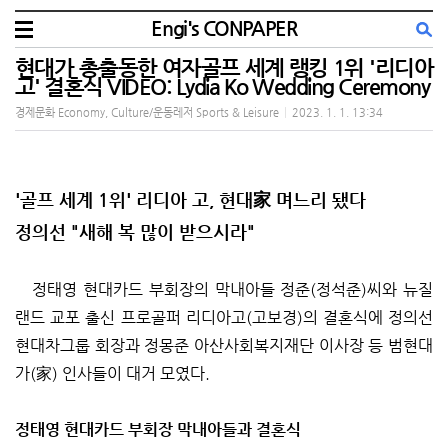
Engi's CONPAPER
현대가 총출동한 여자골프 세계 랭킹 1위 '리디아
고' 결혼식 VIDEO: Lydia Ko Wedding Ceremony
경제문화 Economy, Culture/운동레저 Sports & Leisure
|
2023. 1. 1. 13:34
'골프 세계 1위' 리디아 고, 현대家 며느리 됐다
정의선 "새해 복 많이 받으시라"
정태영 현대카드 부회장의 막내아들 정준(정석준)씨와 뉴질
랜드 교포 출신 프로골퍼 리디아고(고보경)의 결혼식에 정의선
현대차그룹 회장과 정몽준 아산사회복지재단 이사장 등 범현대
가(家) 인사들이 대거 모였다.
정태영 현대카드 부회장 막내아들과 결혼식