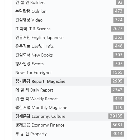
92
건 설 인 Builders
473
논단칼럼 Opinion
724
건설영상 Video
2627
IT 과학 IT & Science
353
인글저팬 English,Japanese
448
유용정보 Usefull Info.
303
건설도서 New Books
707
행사일정 Events
1565
News for Foreigner
2905
정기동향 Report, Magazine
2342
데 일 리 Daily Report
444
위 클 리 Weekly Report
116
월간저널 Monthly Magazine
39135
경제문화 Economy, Culture
5681
경제금융 Economy Finance
3014
부 동 산 Property