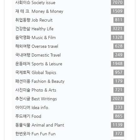
7070
사회이슈 Society issue
1509
재 테 크. Money & Money
811
취업동향 Job Recruit
3221
건강한삶 Healthy Life
1328
음악영화 Music & Film
628
해외여행 Oversea travel
249
국내여행 Domestic Travel
1948
운동레저 Sports & Leisure
957
국제토픽 Global Topics
179
패션미용 Fashion & Beauty
721
사진미술 Photo & Arts
2023
추천시글 Best Writings
233
아이디어 Idea info.
865
푸드얘기 Food
1139
동물식물 Animal and Plant
372
한번웃자 Fun Fun Fun