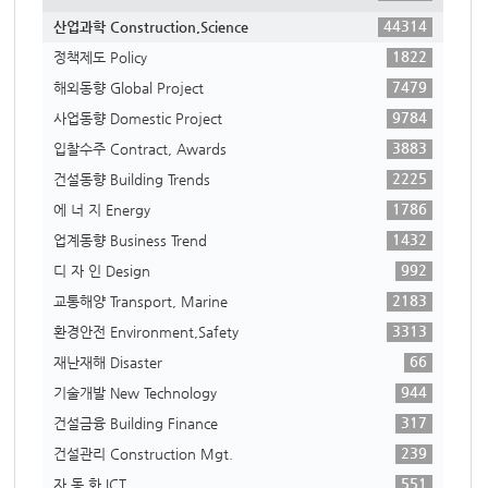
44314
산업과학 Construction,Science
1822
정책제도 Policy
7479
해외동향 Global Project
9784
사업동향 Domestic Project
3883
입찰수주 Contract, Awards
2225
건설동향 Building Trends
1786
에 너 지 Energy
1432
업계동향 Business Trend
992
디 자 인 Design
2183
교통해양 Transport, Marine
3313
환경안전 Environment,Safety
66
재난재해 Disaster
944
기술개발 New Technology
317
건설금융 Building Finance
239
건설관리 Construction Mgt.
551
자 동 화 ICT