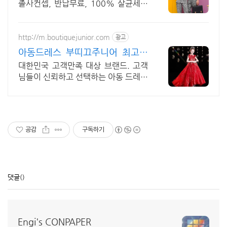
졸사컨셉, 반납무료, 100% 살균세탁
졸사 코스프레, 졸업가운 각종 의상대
여 25만벌 보유, 100%세탁 반납 무
료
http://m.boutiquejunior.com
광고
아동드레스 부띠끄주니어 최고의
만족, 최고의 퀄리티
대한민국 고객만족 대상 브랜드. 고객
님들이 신뢰하고 선택하는 아동 드레스
쇼핑몰. 최고의 아동드레스 쇼핑몰.
공감
구독하기
댓글
()
Engi's CONPAPER