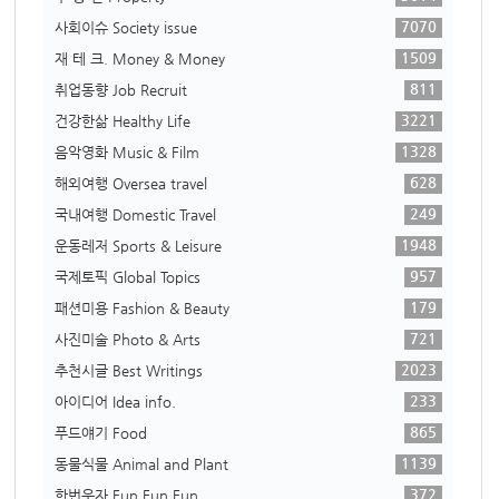
7070
사회이슈 Society issue
1509
재 테 크. Money & Money
811
취업동향 Job Recruit
3221
건강한삶 Healthy Life
1328
음악영화 Music & Film
628
해외여행 Oversea travel
249
국내여행 Domestic Travel
1948
운동레저 Sports & Leisure
957
국제토픽 Global Topics
179
패션미용 Fashion & Beauty
721
사진미술 Photo & Arts
2023
추천시글 Best Writings
233
아이디어 Idea info.
865
푸드얘기 Food
1139
동물식물 Animal and Plant
372
한번웃자 Fun Fun Fun