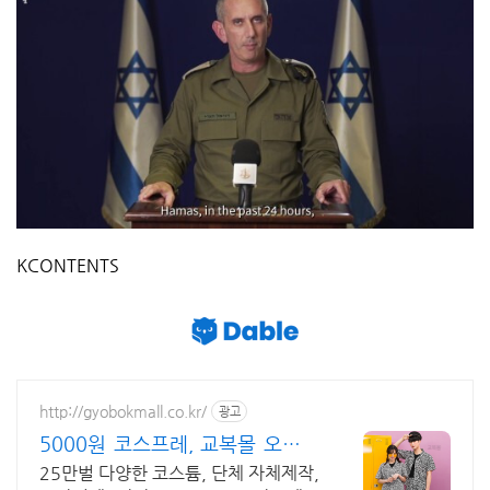
KCONTENTS
http://gyobokmall.co.kr/
광고
5000원 코스프레, 교복몰 오늘배
송 당일도착 택배대여
25만벌 다양한 코스튬, 단체 자체제작,