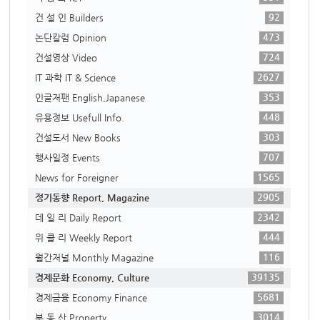
92
건 설 인 Builders
473
논단칼럼 Opinion
724
건설영상 Video
2627
IT 과학 IT & Science
353
인글저팬 English,Japanese
448
유용정보 Usefull Info.
303
건설도서 New Books
707
행사일정 Events
1565
News for Foreigner
2905
정기동향 Report, Magazine
2342
데 일 리 Daily Report
444
위 클 리 Weekly Report
116
월간저널 Monthly Magazine
39135
경제문화 Economy, Culture
5681
경제금융 Economy Finance
3014
부 동 산 Property