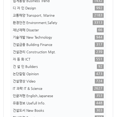
1432
업계동향 Business Trend
992
디 자 인 Design
2183
교통해양 Transport, Marine
3313
환경안전 Environment,Safety
66
재난재해 Disaster
944
기술개발 New Technology
317
건설금융 Building Finance
239
건설관리 Construction Mgt.
551
자 동 화 ICT
92
건 설 인 Builders
473
논단칼럼 Opinion
724
건설영상 Video
2627
IT 과학 IT & Science
353
인글저팬 English,Japanese
448
유용정보 Usefull Info.
303
건설도서 New Books