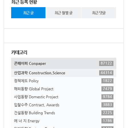
최근 등록 현황
최근 글
최근 월별 글
최근 댓글
카테고리
87122
콘페이퍼 Conpaper
44314
산업과학 Construction,Science
1822
정책제도 Policy
7479
해외동향 Global Project
9784
사업동향 Domestic Project
3883
입찰수주 Contract, Awards
2225
건설동향 Building Trends
1786
에 너 지 Energy