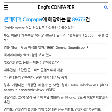
Engi's CONPAPER
콘페이퍼 Conpaper
에 해당하는 글
89673
건
'아바타 Avatar'처럼 현실같은 가상공간 만들어질까
부산 해운대 해수욕장 백사장 40m나 길어져, "공식길이 1천500m 수정 검
토"
영화 "Born Free 야성의 엘자,1966" Original Soundtrack 외
빅데이터(Big data) 활용 효과 있다
“SK건설 믿고 동의… 뒤통수 얻어맞았다”
대우건설, 초간편 콘크리트 균열보수재 개발
'14년 3분기 건축허가, 전년 대비 15.1% 증가
향후 개발되는 '최첨단 비행기'는 어떤 형태? New windowless plane
beams in panoramic views..VIDEO
경남기업, 25억 달러 규모 베트남 ‘반퐁(Van Phong) 2단계 석탄화력발전소’
추진
경기도, 건설경기 활성화 위해 '2015년 신규 지방도 건설사업' 추진키로