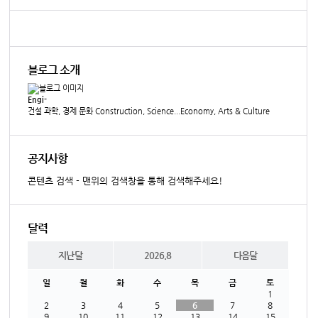
블로그 소개
Engi-
건설 과학, 경제 문화 Construction, Science...Economy, Arts & Culture
공지사항
콘텐츠 검색 - 맨위의 검색창을 통해 검색해주세요!
달력
지난달
2026.8
다음달
일
월
화
수
목
금
토
1
2
3
4
5
6
7
8
9
10
11
12
13
14
15