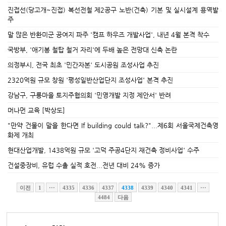
진접선(당고개~진접) 복선전철 제2공구 노반(건축) 기본 및 실시설계 용역발
주
말 많은 반환미군 공여지 파주 '캠프 하우즈 개발사업', 내년 4월 본격 착수
국방부, '애기봉 철탑 철거 자리'에 두배 높은 전망대 신축 논란
의정부시, 전국 최초 '민간자본' 도시공원 조성사업 추진
2320억원 규모 창원 '평성일반산업단지 조성사업' 본격 추진
강남구, 구룡마을 토지주협의회 '민영개발 지정 제안서' 반려
머나먼 교육 [박상도]
"만약 건물이 말을 한다면 If building could talk?"...제6회 서울국제건축영
화제 개최
현대산업개발, 1438억원 규모 '고덕 주공4단지 재건축 정비사업' 수주
건설중장비, 유럽 수출 실적 호전...전년 대비 24% 증가
이전
1
···
4335
4336
4337
4338
4339
4340
4341
···
4484
다음