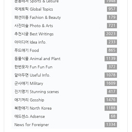
1948
운동레저 Sports & Leisure
957
국제토픽 Global Topics
179
패션미용 Fashion & Beauty
721
사진미술 Photo & Arts
2023
추천시글 Best Writings
233
아이디어 Idea info.
865
푸드얘기 Food
1139
동물식물 Animal and Plant
372
한번웃자 Fun Fun Fun
1078
알아두면 Useful Info.
1609
군사얘기 Military
417
진기명기 Stunning scenes
1476
얘기꺼리 Gosship
1188
북한얘기 North Korea
68
애드센스 Adsense
1334
News for Foreigner