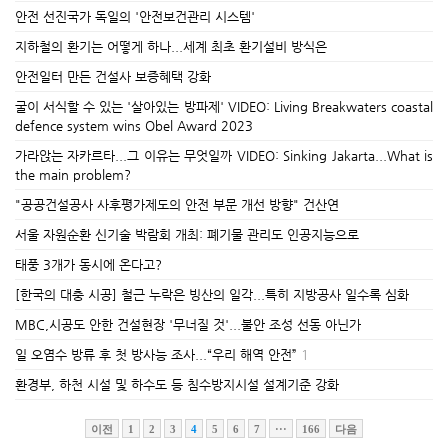
안전 선진국가 독일의 '안전보건관리 시스템'
지하철의 환기는 어떻게 하나...세계 최초 환기설비 방식은
안전일터 만든 건설사 보증혜택 강화
굴이 서식할 수 있는 '살아있는 방파제' VIDEO: Living Breakwaters coastal
defence system wins Obel Award 2023
가라앉는 자카르타...그 이유는 무엇일까 VIDEO: Sinking Jakarta...What is
the main problem?
"공공건설공사 사후평가제도의 안전 부문 개선 방향" 건산연
서울 자원순환 신기술 박람회 개최: 폐기물 관리도 인공지능으로
태풍 3개가 동시에 온다고?
[한국의 대충 시공] 철근 누락은 빙산의 일각...특히 지방공사 일수록 심화
MBC,시공도 안한 건설현장 '무너질 것'...불안 조성 선동 아닌가
일 오염수 방류 후 첫 방사능 조사...“우리 해역 안전”
1
환경부, 하천 시설 및 하수도 등 침수방지시설 설계기준 강화
이전
1
2
3
4
5
6
7
···
166
다음