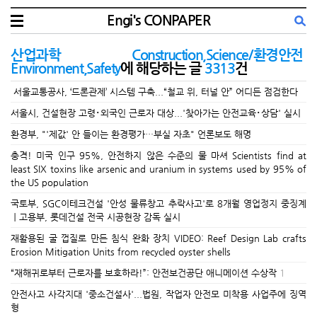
Engi's CONPAPER
산업과학 Construction,Science/환경안전
Environment,Safety
에 해당하는 글
3313
건
서울교통공사, ‘드론관제’ 시스템 구축...“철교 위, 터널 안” 어디든 점검한다
서울시, 건설현장 고령･외국인 근로자 대상...'찾아가는 안전교육･상담' 실시
환경부, "'제값' 안 들이는 환경평가…부실 자초" 언론보도 해명
충격! 미국 인구 95%, 안전하지 않은 수준의 물 마셔 Scientists find at
least SIX toxins like arsenic and uranium in systems used by 95% of
the US population
국토부, SGC이테크건설 '안성 물류창고 추락사고'로 8개월 영업정지 중징계
ㅣ고용부, 롯데건설 전국 시공현장 감독 실시
재활용된 굴 껍질로 만든 침식 완화 장치 VIDEO: Reef Design Lab crafts
Erosion Mitigation Units from recycled oyster shells
“재해귀로부터 근로자를 보호하라!”: 안전보건공단 애니메이션 수상작
1
안전사고 사각지대 '중소건설사'...법원, 작업자 안전모 미착용 사업주에 징역
형