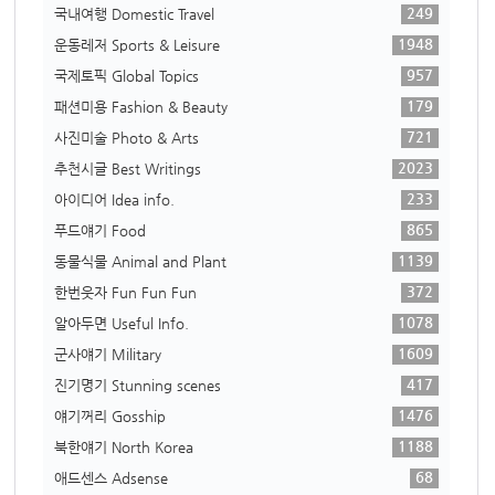
249
국내여행 Domestic Travel
1948
운동레저 Sports & Leisure
957
국제토픽 Global Topics
179
패션미용 Fashion & Beauty
721
사진미술 Photo & Arts
2023
추천시글 Best Writings
233
아이디어 Idea info.
865
푸드얘기 Food
1139
동물식물 Animal and Plant
372
한번웃자 Fun Fun Fun
1078
알아두면 Useful Info.
1609
군사얘기 Military
417
진기명기 Stunning scenes
1476
얘기꺼리 Gosship
1188
북한얘기 North Korea
68
애드센스 Adsense