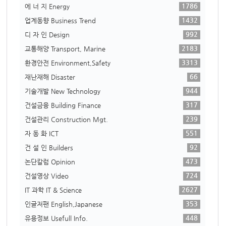
1786
에 너 지 Energy
1432
업계동향 Business Trend
992
디 자 인 Design
2183
교통해양 Transport, Marine
3313
환경안전 Environment,Safety
66
재난재해 Disaster
944
기술개발 New Technology
317
건설금융 Building Finance
239
건설관리 Construction Mgt.
551
자 동 화 ICT
92
건 설 인 Builders
473
논단칼럼 Opinion
724
건설영상 Video
2627
IT 과학 IT & Science
353
인글저팬 English,Japanese
448
유용정보 Usefull Info.