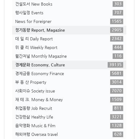
303
건설도서 New Books
707
행사일정 Events
1565
News for Foreigner
2905
정기동향 Report, Magazine
2342
데 일 리 Daily Report
444
위 클 리 Weekly Report
116
월간저널 Monthly Magazine
39135
경제문화 Economy, Culture
5681
경제금융 Economy Finance
3014
부 동 산 Property
7070
사회이슈 Society issue
1509
재 테 크. Money & Money
811
취업동향 Job Recruit
3221
건강한삶 Healthy Life
1328
음악영화 Music & Film
628
해외여행 Oversea travel