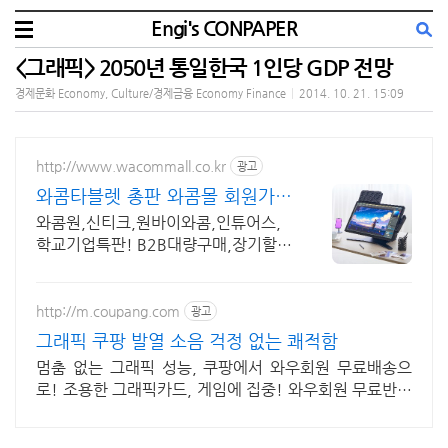
Engi's CONPAPER
<그래픽> 2050년 통일한국 1인당 GDP 전망
경제문화 Economy, Culture/경제금융 Economy Finance
|
2014. 10. 21. 15:09
http://www.wacommall.co.kr
광고
와콤타블렛 총판 와콤몰 회원가입
시 다양한 혜택제공!
와콤원,신티크,원바이와콤,인튜어스,
학교기업특판! B2B대량구매,장기할부
문의환영
http://m.coupang.com
광고
그래픽 쿠팡 발열 소음 걱정 없는 쾌적함
멈춤 없는 그래픽 성능, 쿠팡에서 와우회원 무료배송으
로! 조용한 그래픽카드, 게임에 집중! 와우회원 무료반품
혜택!