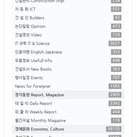
239
건설관리 Construction Mgt.
551
자 동 화 ICT
92
건 설 인 Builders
473
논단칼럼 Opinion
724
건설영상 Video
2627
IT 과학 IT & Science
353
인글저팬 English,Japanese
448
유용정보 Usefull Info.
303
건설도서 New Books
707
행사일정 Events
1565
News for Foreigner
2905
정기동향 Report, Magazine
2342
데 일 리 Daily Report
444
위 클 리 Weekly Report
116
월간저널 Monthly Magazine
39135
경제문화 Economy, Culture