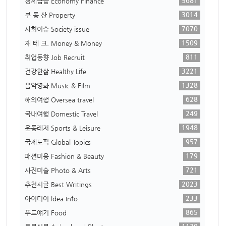
5681
경제금융 Economy Finance
3014
부 동 산 Property
7070
사회이슈 Society issue
1509
재 테 크. Money & Money
811
취업동향 Job Recruit
3221
건강한삶 Healthy Life
1328
음악영화 Music & Film
628
해외여행 Oversea travel
249
국내여행 Domestic Travel
1948
운동레저 Sports & Leisure
957
국제토픽 Global Topics
179
패션미용 Fashion & Beauty
721
사진미술 Photo & Arts
2023
추천시글 Best Writings
233
아이디어 Idea info.
865
푸드얘기 Food