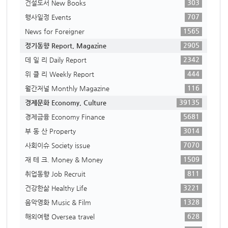
303
건설도서 New Books
707
행사일정 Events
1565
News for Foreigner
2905
정기동향 Report, Magazine
2342
데 일 리 Daily Report
444
위 클 리 Weekly Report
116
월간저널 Monthly Magazine
39135
경제문화 Economy, Culture
5681
경제금융 Economy Finance
3014
부 동 산 Property
7070
사회이슈 Society issue
1509
재 테 크. Money & Money
811
취업동향 Job Recruit
3221
건강한삶 Healthy Life
1328
음악영화 Music & Film
628
해외여행 Oversea travel