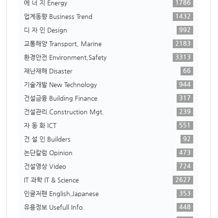
1786
에 너 지 Energy
1432
업계동향 Business Trend
992
디 자 인 Design
2183
교통해양 Transport, Marine
3313
환경안전 Environment,Safety
66
재난재해 Disaster
944
기술개발 New Technology
317
건설금융 Building Finance
239
건설관리 Construction Mgt.
551
자 동 화 ICT
92
건 설 인 Builders
473
논단칼럼 Opinion
724
건설영상 Video
2627
IT 과학 IT & Science
353
인글저팬 English,Japanese
448
유용정보 Usefull Info.