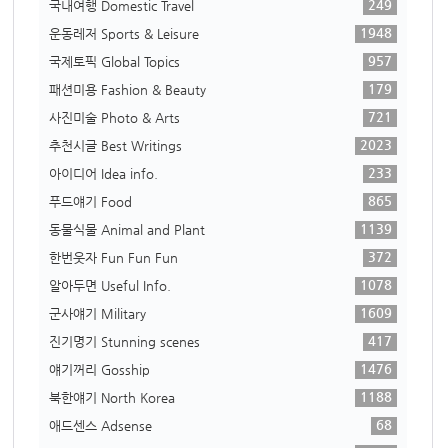
249
국내여행 Domestic Travel
1948
운동레저 Sports & Leisure
957
국제토픽 Global Topics
179
패션미용 Fashion & Beauty
721
사진미술 Photo & Arts
2023
추천시글 Best Writings
233
아이디어 Idea info.
865
푸드얘기 Food
1139
동물식물 Animal and Plant
372
한번웃자 Fun Fun Fun
1078
알아두면 Useful Info.
1609
군사얘기 Military
417
진기명기 Stunning scenes
1476
얘기꺼리 Gosship
1188
북한얘기 North Korea
68
애드센스 Adsense