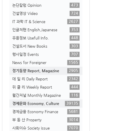
473
논단칼럼 Opinion
724
건설영상 Video
2627
IT 과학 IT & Science
353
인글저팬 English,Japanese
448
유용정보 Usefull Info.
303
건설도서 New Books
707
행사일정 Events
1565
News for Foreigner
2905
정기동향 Report, Magazine
2342
데 일 리 Daily Report
444
위 클 리 Weekly Report
116
월간저널 Monthly Magazine
39135
경제문화 Economy, Culture
5681
경제금융 Economy Finance
3014
부 동 산 Property
7070
사회이슈 Society issue