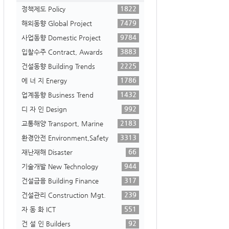
1822
정책제도 Policy
7479
해외동향 Global Project
9784
사업동향 Domestic Project
3883
입찰수주 Contract, Awards
2225
건설동향 Building Trends
1786
에 너 지 Energy
1432
업계동향 Business Trend
992
디 자 인 Design
2183
교통해양 Transport, Marine
3313
환경안전 Environment,Safety
66
재난재해 Disaster
944
기술개발 New Technology
317
건설금융 Building Finance
239
건설관리 Construction Mgt.
551
자 동 화 ICT
92
건 설 인 Builders