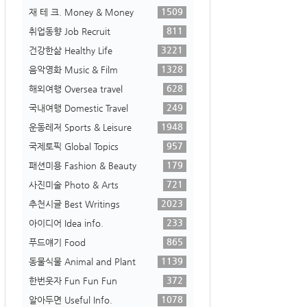
1509
재 테 크. Money & Money
811
취업동향 Job Recruit
3221
건강한삶 Healthy Life
1328
음악영화 Music & Film
628
해외여행 Oversea travel
249
국내여행 Domestic Travel
1948
운동레저 Sports & Leisure
957
국제토픽 Global Topics
179
패션미용 Fashion & Beauty
721
사진미술 Photo & Arts
2023
추천시글 Best Writings
233
아이디어 Idea info.
865
푸드얘기 Food
1139
동물식물 Animal and Plant
372
한번웃자 Fun Fun Fun
1078
알아두면 Useful Info.