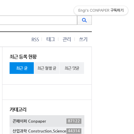
Engi's CONPAPER
구독하기
RSS
태그
관리
쓰기
최근 등록 현황
최근 글
최근 월별 글
최근 댓글
카테고리
87122
콘페이퍼 Conpaper
44314
산업과학 Construction,Science