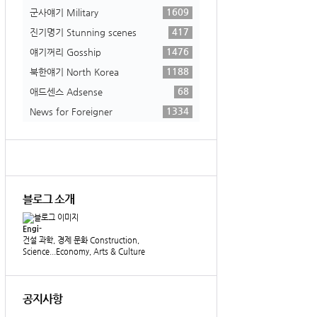
1609
군사얘기 Military
417
진기명기 Stunning scenes
1476
얘기꺼리 Gosship
1188
북한얘기 North Korea
68
애드센스 Adsense
1334
News for Foreigner
블로그 소개
Engi-
건설 과학, 경제 문화 Construction,
Science...Economy, Arts & Culture
공지사항