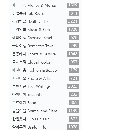
1509
재 테 크. Money & Money
811
취업동향 Job Recruit
3221
건강한삶 Healthy Life
1328
음악영화 Music & Film
628
해외여행 Oversea travel
249
국내여행 Domestic Travel
1948
운동레저 Sports & Leisure
957
국제토픽 Global Topics
179
패션미용 Fashion & Beauty
721
사진미술 Photo & Arts
2023
추천시글 Best Writings
233
아이디어 Idea info.
865
푸드얘기 Food
1139
동물식물 Animal and Plant
372
한번웃자 Fun Fun Fun
1078
알아두면 Useful Info.