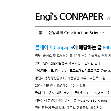
Engi's CONPAPER
공
홈
산업과학 Construction,Science
콘페이퍼 Conpaper
에 해당하는 글
896
정부, 바이오 및 로봇분야 등 10개 분야 기술개발 추가 
2014년도 건설기술용역 계약요청 마감기한 안내
198억불 규모 영국 런던 '크로스레일2 프로젝트(Crossrail 
발전사 용량정산금(CP) 개선방안 표류 - 박완주 의원
2014 대한민국 조경대상 수상작 발표
국내 최고 온도 '내화 케이블' 국산화...1050℃에서도 
베트남서 발견된 괴물 영지버섯 Massive 220kg mushroom 
전남 담양에 국내 최초 '개구리 생태공원' 조성된다