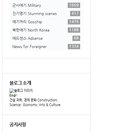
1609
군사얘기 Military
417
진기명기 Stunning scenes
1476
얘기꺼리 Gosship
1188
북한얘기 North Korea
68
애드센스 Adsense
1334
News for Foreigner
블로그 소개
Engi-
건설 과학, 경제 문화 Construction,
Science...Economy, Arts & Culture
공지사항