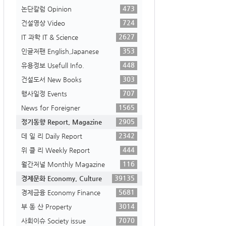
473
논단칼럼 Opinion
724
건설영상 Video
2627
IT 과학 IT & Science
353
인글저팬 English,Japanese
448
유용정보 Usefull Info.
303
건설도서 New Books
707
행사일정 Events
1565
News for Foreigner
2905
정기동향 Report, Magazine
2342
데 일 리 Daily Report
444
위 클 리 Weekly Report
116
월간저널 Monthly Magazine
39135
경제문화 Economy, Culture
5681
경제금융 Economy Finance
3014
부 동 산 Property
7070
사회이슈 Society issue