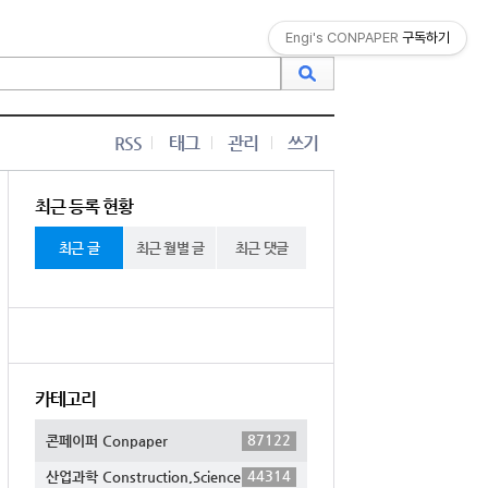
Engi's CONPAPER
구독하기
RSS
태그
관리
쓰기
최근 등록 현황
최근 글
최근 월별 글
최근 댓글
카테고리
87122
콘페이퍼 Conpaper
44314
산업과학 Construction,Science