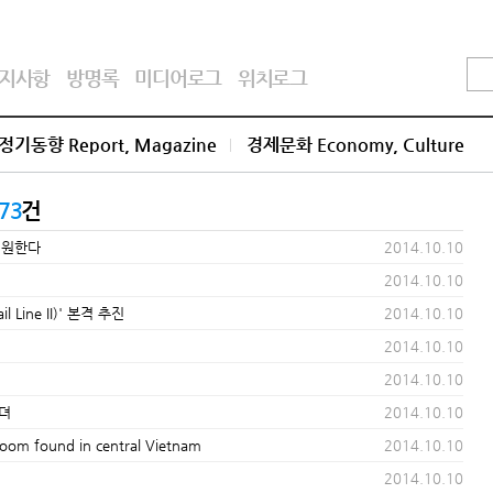
지사항
방명록
미디어로그
위치로그
정기동향 Report, Magazine
경제문화 Economy, Culture
73
건
지원한다
2014.10.10
2014.10.10
Line II)' 본격 추진
2014.10.10
2014.10.10
2014.10.10
견뎌
2014.10.10
found in central Vietnam
2014.10.10
2014.10.10