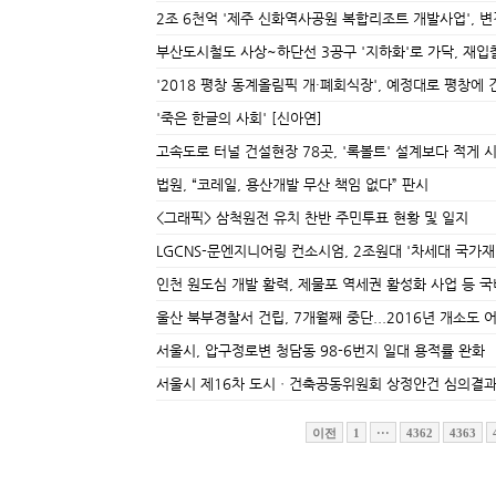
2조 6천억 '제주 신화역사공원 복합리조트 개발사업', 
부산도시철도 사상~하단선 3공구 '지하화'로 가닥, 재입
'2018 평창 동계올림픽 개·폐회식장', 예정대로 평창에 
'죽은 한글의 사회' [신아연]
고속도로 터널 건설현장 78곳, '록볼트' 설계보다 적게 
법원, “코레일, 용산개발 무산 책임 없다” 판시
<그래픽> 삼척원전 유치 찬반 주민투표 현황 및 일지
LGCNS-문엔지니어링 컨소시엄, 2조원대 '차세대 국가
인천 원도심 개발 활력, 제물포 역세권 활성화 사업 등 국
울산 북부경찰서 건립, 7개월째 중단...2016년 개소도 
서울시, 압구정로변 청담동 98-6번지 일대 용적률 완화
서울시 제16차 도시ㆍ건축공동위원회 상정안건 심의결
이전
1
···
4362
4363