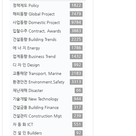
1822
정책제도 Policy
7479
해외동향 Global Project
9784
사업동향 Domestic Project
3883
입찰수주 Contract, Awards
2225
건설동향 Building Trends
1786
에 너 지 Energy
1432
업계동향 Business Trend
992
디 자 인 Design
2183
교통해양 Transport, Marine
3313
환경안전 Environment,Safety
66
재난재해 Disaster
944
기술개발 New Technology
317
건설금융 Building Finance
239
건설관리 Construction Mgt.
551
자 동 화 ICT
92
건 설 인 Builders