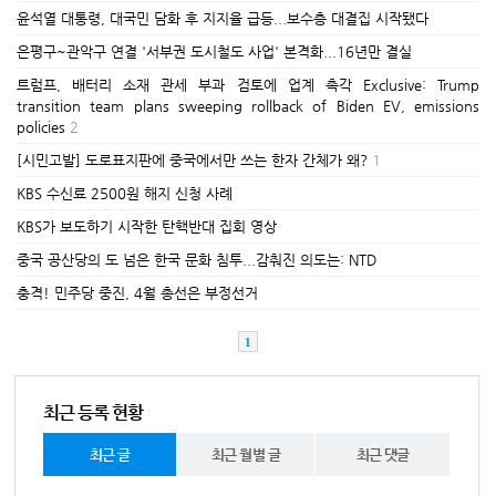
윤석열 대통령, 대국민 담화 후 지지율 급등...보수층 대결집 시작됐다
은평구~관악구 연결 '서부권 도시철도 사업' 본격화...16년만 결실
트럼프, 배터리 소재 관세 부과 검토에 업계 촉각 Exclusive: Trump
transition team plans sweeping rollback of Biden EV, emissions
policies
2
[시민고발] 도로표지판에 중국에서만 쓰는 한자 간체가 왜?
1
KBS 수신료 2500원 해지 신청 사례
KBS가 보도하기 시작한 탄핵반대 집회 영상
중국 공산당의 도 넘은 한국 문화 침투...감춰진 의도는: NTD
충격! 민주당 중진, 4월 총선은 부정선거
1
최근 등록 현황
최근 글
최근 월별 글
최근 댓글