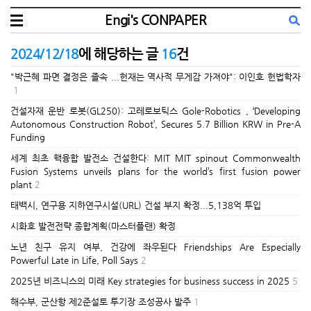
Engi's CONPAPER
2024/12/18
에 해당하는 글
16
건
"박근혜 파면 결정은 졸속 ...헌재는 역사적 무게감 가져야": 이인호 헌법학자
1
건설자재 운반 로봇(GL250): 고레로보틱스 Gole-Robotics , ‘Developing
Autonomous Construction Robot’, Secures 5.7 Billion KRW in Pre-A
Funding
세계 최초 핵융합 발전소 건설한다: MIT MIT spinout Commonwealth
Fusion Systems unveils plans for the world’s first fusion power
plant
2
태백시, 연구용 지하연구시설(URL) 건설 부지 확정...5,138억 투입
시화호 발전전략 종합계획(마스터플랜) 확정
노년 친구 유지 여부, 건강에 좌우된다 Friendships Are Especially
Powerful Late in Life, Poll Says
2
2025년 비즈니스의 미래 Key strategies for business success in 2025
5
해수부, 군산항 제2준설토 투기장 조성공사 발주
1