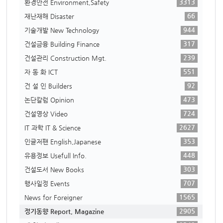
3313
환경안전 Environment,Safety
66
재난재해 Disaster
944
기술개발 New Technology
317
건설금융 Building Finance
239
건설관리 Construction Mgt.
551
자 동 화 ICT
92
건 설 인 Builders
473
논단칼럼 Opinion
724
건설영상 Video
2627
IT 과학 IT & Science
353
인글저팬 English,Japanese
448
유용정보 Usefull Info.
303
건설도서 New Books
707
행사일정 Events
1565
News for Foreigner
2905
정기동향 Report, Magazine