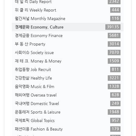
2342
데 일 리 Daily Report
444
위 클 리 Weekly Report
116
월간저널 Monthly Magazine
39135
경제문화 Economy, Culture
5681
경제금융 Economy Finance
3014
부 동 산 Property
7070
사회이슈 Society issue
1509
재 테 크. Money & Money
811
취업동향 Job Recruit
3221
건강한삶 Healthy Life
1328
음악영화 Music & Film
628
해외여행 Oversea travel
249
국내여행 Domestic Travel
1948
운동레저 Sports & Leisure
957
국제토픽 Global Topics
179
패션미용 Fashion & Beauty