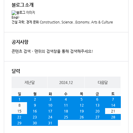
블로그 소개
Engi-
건설 과학, 경제 문화 Construction, Science...Economy, Arts & Culture
공지사항
콘텐츠 검색 - 맨위의 검색창을 통해 검색해주세요!
달력
지난달
2024.12
다음달
일
월
화
수
목
금
토
1
2
3
4
5
6
7
8
9
10
11
12
13
14
15
16
17
18
19
20
21
22
23
24
25
26
27
28
29
30
31