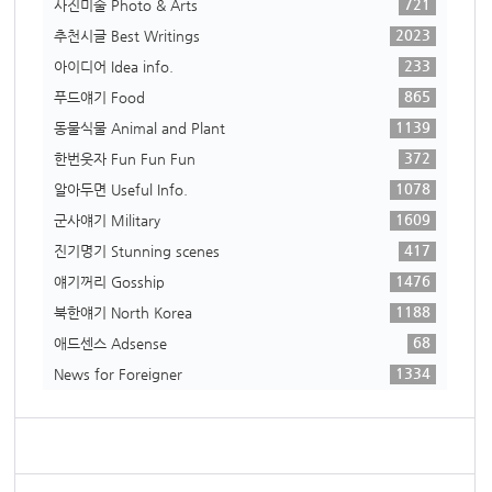
721
사진미술 Photo & Arts
2023
추천시글 Best Writings
233
아이디어 Idea info.
865
푸드얘기 Food
1139
동물식물 Animal and Plant
372
한번웃자 Fun Fun Fun
1078
알아두면 Useful Info.
1609
군사얘기 Military
417
진기명기 Stunning scenes
1476
얘기꺼리 Gosship
1188
북한얘기 North Korea
68
애드센스 Adsense
1334
News for Foreigner