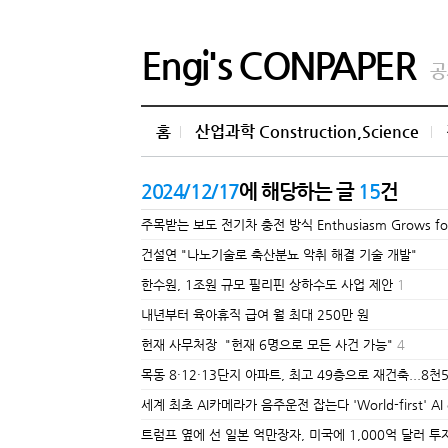
Engi's CONPAPER
공
홈
산업과학 Construction,Science
2024/12/17
에 해당하는 글
15
건
주목받는 보도 전기차 충전 방식 Enthusiasm Grows for C
건설연 "나노기술로 축산분뇨 악취 해결 기술 개발"
한수원, 1조원 규모 필리핀 상하수도 사업 제안
1
내년부터 육아휴직 급여 월 최대 250만 원
헌재 사무처장 "헌재 6명으로 모든 사건 가능"
4
목동 8·12·13단지 아파트, 최고 49층으로 재건축...8
세계 최초 AI카메라가 음주운전 잡는다 'World-first' AI came
트럼프 옆에 선 일본 억만장자, 미국에 1,000억 달러 투자 약속: 손