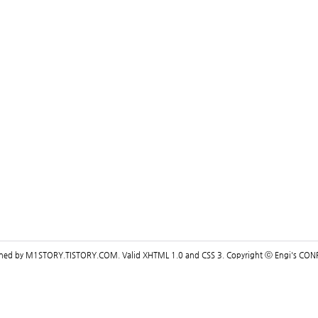
gned by
M1STORY.TISTORY.COM
. Valid
XHTML 1.0
and
CSS 3
. Copyright ⓒ
Engi's CON