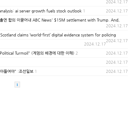
2024.12.17
is: ai server growth fuels stock outlook
1
2024.12.17
의 이끌어내 ABC News' $15M settlement with Trump. And,
2024.12.17
aims ‘world-first’ digital evidence system for policing
2024.12.17
2024.12.17
he Political Turmoil" (계엄의 배경에 대한 이해)
2
2024.12.17
2024.12.17
받아들여야" :조선일보
1
2024.12.17
1