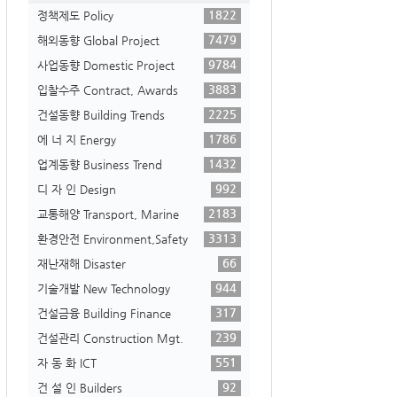
1822
정책제도 Policy
7479
해외동향 Global Project
9784
사업동향 Domestic Project
3883
입찰수주 Contract, Awards
2225
건설동향 Building Trends
1786
에 너 지 Energy
1432
업계동향 Business Trend
992
디 자 인 Design
2183
교통해양 Transport, Marine
3313
환경안전 Environment,Safety
66
재난재해 Disaster
944
기술개발 New Technology
317
건설금융 Building Finance
239
건설관리 Construction Mgt.
551
자 동 화 ICT
92
건 설 인 Builders