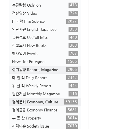
473
논단칼럼 Opinion
724
건설영상 Video
2627
IT 과학 IT & Science
353
인글저팬 English,Japanese
448
유용정보 Usefull Info.
303
건설도서 New Books
707
행사일정 Events
1565
News for Foreigner
2905
정기동향 Report, Magazine
2342
데 일 리 Daily Report
444
위 클 리 Weekly Report
116
월간저널 Monthly Magazine
39135
경제문화 Economy, Culture
5681
경제금융 Economy Finance
3014
부 동 산 Property
7070
사회이슈 Society issue