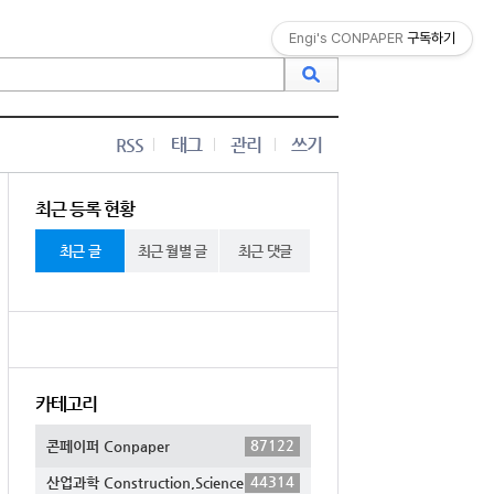
Engi's CONPAPER
구독하기
RSS
태그
관리
쓰기
최근 등록 현황
최근 글
최근 월별 글
최근 댓글
카테고리
87122
콘페이퍼 Conpaper
44314
산업과학 Construction,Science