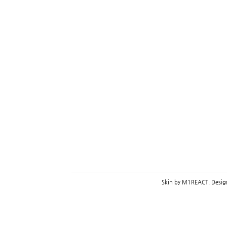
Skin by
M1REACT
. Desi