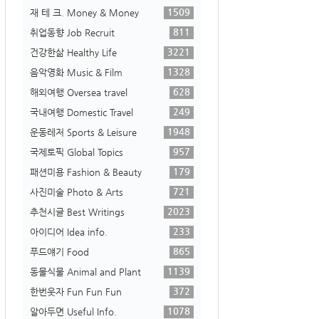
1509
재 테 크. Money & Money
811
취업동향 Job Recruit
3221
건강한삶 Healthy Life
1328
음악영화 Music & Film
628
해외여행 Oversea travel
249
국내여행 Domestic Travel
1948
운동레저 Sports & Leisure
957
국제토픽 Global Topics
179
패션미용 Fashion & Beauty
721
사진미술 Photo & Arts
2023
추천시글 Best Writings
233
아이디어 Idea info.
865
푸드얘기 Food
1139
동물식물 Animal and Plant
372
한번웃자 Fun Fun Fun
1078
알아두면 Useful Info.