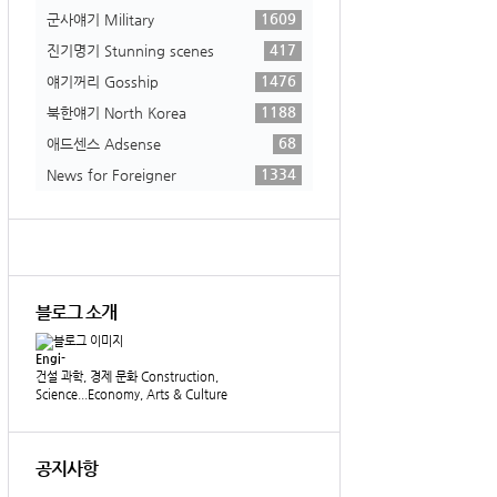
1609
군사얘기 Military
417
진기명기 Stunning scenes
1476
얘기꺼리 Gosship
1188
북한얘기 North Korea
68
애드센스 Adsense
1334
News for Foreigner
블로그 소개
Engi-
건설 과학, 경제 문화 Construction,
Science...Economy, Arts & Culture
공지사항