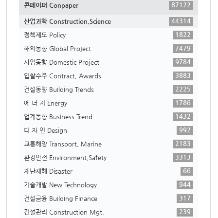
87122
콘페이퍼 Conpaper
44314
산업과학 Construction,Science
1822
정책제도 Policy
7479
해외동향 Global Project
9784
사업동향 Domestic Project
3883
입찰수주 Contract, Awards
2225
건설동향 Building Trends
1786
에 너 지 Energy
1432
업계동향 Business Trend
992
디 자 인 Design
2183
교통해양 Transport, Marine
3313
환경안전 Environment,Safety
66
재난재해 Disaster
944
기술개발 New Technology
317
건설금융 Building Finance
239
건설관리 Construction Mgt.