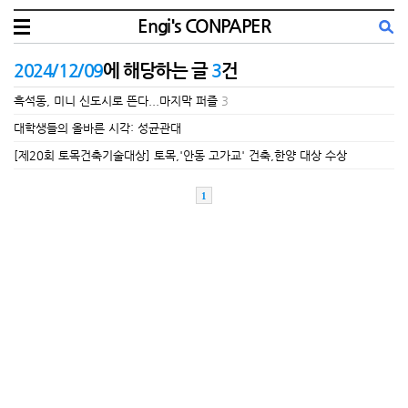
Engi's CONPAPER
2024/12/09
에 해당하는 글
3
건
흑석동, 미니 신도시로 뜬다...마지막 퍼즐
3
대학생들의 올바른 시각: 성균관대
[제20회 토목건축기술대상] 토목,'안동 고가교' 건축,한양 대상 수상
1