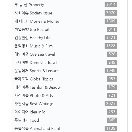
3014
부 동 산 Property
7070
사회이슈 Society issue
1509
재 테 크. Money & Money
811
취업동향 Job Recruit
3221
건강한삶 Healthy Life
1328
음악영화 Music & Film
628
해외여행 Oversea travel
249
국내여행 Domestic Travel
1948
운동레저 Sports & Leisure
957
국제토픽 Global Topics
179
패션미용 Fashion & Beauty
721
사진미술 Photo & Arts
2023
추천시글 Best Writings
233
아이디어 Idea info.
865
푸드얘기 Food
1139
동물식물 Animal and Plant