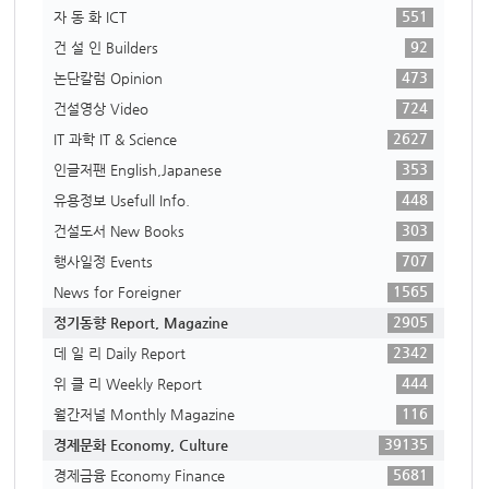
551
자 동 화 ICT
92
건 설 인 Builders
473
논단칼럼 Opinion
724
건설영상 Video
2627
IT 과학 IT & Science
353
인글저팬 English,Japanese
448
유용정보 Usefull Info.
303
건설도서 New Books
707
행사일정 Events
1565
News for Foreigner
2905
정기동향 Report, Magazine
2342
데 일 리 Daily Report
444
위 클 리 Weekly Report
116
월간저널 Monthly Magazine
39135
경제문화 Economy, Culture
5681
경제금융 Economy Finance