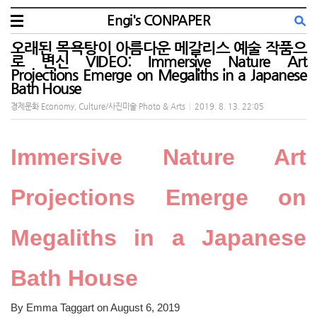
Engi's CONPAPER
오래된 목욕탕이 아름다운 메갈리스 예술 작품으
로 변신 VIDEO: Immersive Nature Art
Projections Emerge on Megaliths in a Japanese
Bath House
경제문화 Economy, Culture/사진미술 Photo & Arts
|
2019. 8. 13. 22:05
Immersive Nature Art
Projections Emerge on
Megaliths in a Japanese
Bath House
By Emma Taggart on August 6, 2019