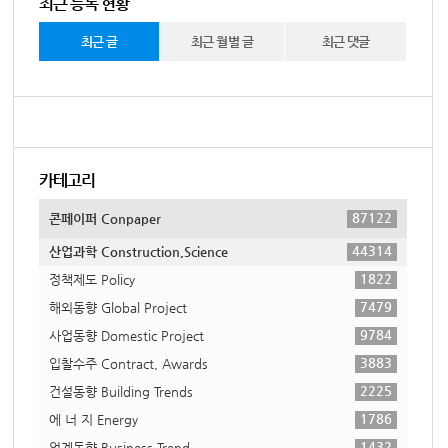
최근 등록 현황
최근 글
최근 월별 글
최근 댓글
카테고리
87122
콘페이퍼 Conpaper
44314
산업과학 Construction,Science
1822
정책제도 Policy
7479
해외동향 Global Project
9784
사업동향 Domestic Project
3883
입찰수주 Contract, Awards
2225
건설동향 Building Trends
1786
에 너 지 Energy
1432
업계동향 Business Trend