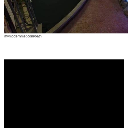
mymodernmet.com/bath