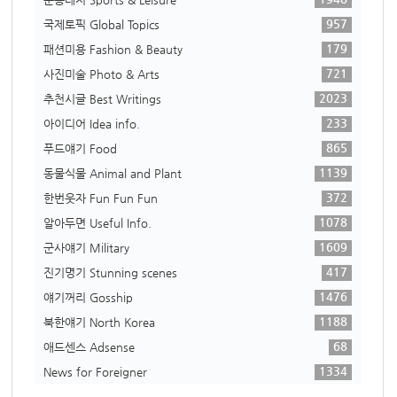
957
국제토픽 Global Topics
179
패션미용 Fashion & Beauty
721
사진미술 Photo & Arts
2023
추천시글 Best Writings
233
아이디어 Idea info.
865
푸드얘기 Food
1139
동물식물 Animal and Plant
372
한번웃자 Fun Fun Fun
1078
알아두면 Useful Info.
1609
군사얘기 Military
417
진기명기 Stunning scenes
1476
얘기꺼리 Gosship
1188
북한얘기 North Korea
68
애드센스 Adsense
1334
News for Foreigner