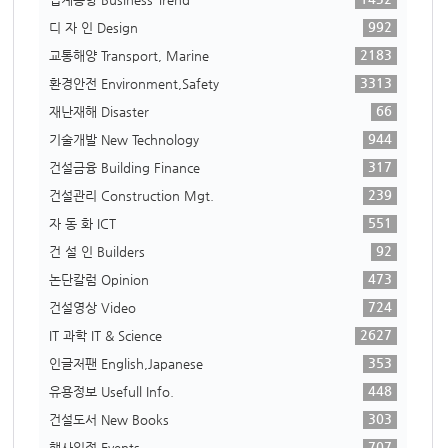
992
디 자 인 Design
2183
교통해양 Transport, Marine
3313
환경안전 Environment,Safety
66
재난재해 Disaster
944
기술개발 New Technology
317
건설금융 Building Finance
239
건설관리 Construction Mgt.
551
자 동 화 ICT
92
건 설 인 Builders
473
논단칼럼 Opinion
724
건설영상 Video
2627
IT 과학 IT & Science
353
인글저팬 English,Japanese
448
유용정보 Usefull Info.
303
건설도서 New Books
707
행사일정 Events