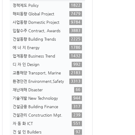
1822
정책제도 Policy
7479
해외동향 Global Project
9784
사업동향 Domestic Project
3883
입찰수주 Contract, Awards
2225
건설동향 Building Trends
1786
에 너 지 Energy
1432
업계동향 Business Trend
992
디 자 인 Design
2183
교통해양 Transport, Marine
3313
환경안전 Environment,Safety
66
재난재해 Disaster
944
기술개발 New Technology
317
건설금융 Building Finance
239
건설관리 Construction Mgt.
551
자 동 화 ICT
92
건 설 인 Builders