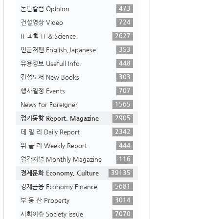
473
논단칼럼 Opinion
724
건설영상 Video
2627
IT 과학 IT & Science
353
인글저팬 English,Japanese
448
유용정보 Usefull Info.
303
건설도서 New Books
707
행사일정 Events
1565
News for Foreigner
2905
정기동향 Report, Magazine
2342
데 일 리 Daily Report
444
위 클 리 Weekly Report
116
월간저널 Monthly Magazine
39135
경제문화 Economy, Culture
5681
경제금융 Economy Finance
3014
부 동 산 Property
7070
사회이슈 Society issue