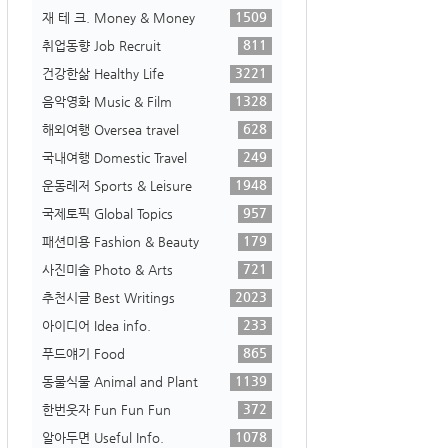
1509
재 테 크. Money & Money
811
취업동향 Job Recruit
3221
건강한삶 Healthy Life
1328
음악영화 Music & Film
628
해외여행 Oversea travel
249
국내여행 Domestic Travel
1948
운동레저 Sports & Leisure
957
국제토픽 Global Topics
179
패션미용 Fashion & Beauty
721
사진미술 Photo & Arts
2023
추천시글 Best Writings
233
아이디어 Idea info.
865
푸드얘기 Food
1139
동물식물 Animal and Plant
372
한번웃자 Fun Fun Fun
1078
알아두면 Useful Info.