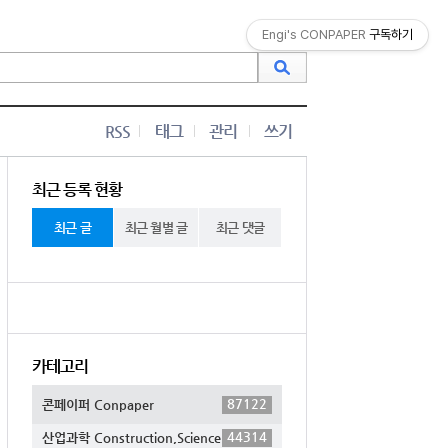
Engi's CONPAPER
구독하기
RSS
태그
관리
쓰기
최근 등록 현황
최근 글
최근 월별 글
최근 댓글
카테고리
87122
콘페이퍼 Conpaper
44314
산업과학 Construction,Science