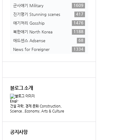
1609
군사얘기 Military
417
진기명기 Stunning scenes
1476
얘기꺼리 Gosship
1188
북한얘기 North Korea
68
애드센스 Adsense
1334
News for Foreigner
블로그 소개
Engi-
건설 과학, 경제 문화 Construction,
Science...Economy, Arts & Culture
공지사항