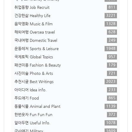
811
취업동향 Job Recruit
3221
건강한삶 Healthy Life
1328
음악영화 Music & Film
628
해외여행 Oversea travel
249
국내여행 Domestic Travel
1948
운동레저 Sports & Leisure
957
국제토픽 Global Topics
179
패션미용 Fashion & Beauty
721
사진미술 Photo & Arts
2023
추천시글 Best Writings
233
아이디어 Idea info.
865
푸드얘기 Food
1139
동물식물 Animal and Plant
372
한번웃자 Fun Fun Fun
1078
알아두면 Useful Info.
1609
군사얘기 Military