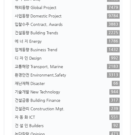
7479
해외동향 Global Project
9784
사업동향 Domestic Project
3883
입찰수주 Contract, Awards
2225
건설동향 Building Trends
1786
에 너 지 Energy
1432
업계동향 Business Trend
992
디 자 인 Design
2183
교통해양 Transport, Marine
3313
환경안전 Environment,Safety
66
재난재해 Disaster
944
기술개발 New Technology
317
건설금융 Building Finance
239
건설관리 Construction Mgt.
551
자 동 화 ICT
92
건 설 인 Builders
473
논단칼럼 Opinion