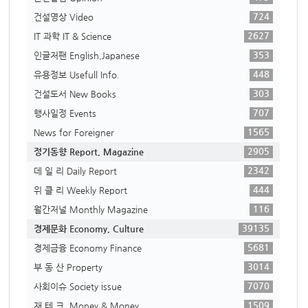
724
건설영상 Video
2627
IT 과학 IT & Science
353
인글저팬 English,Japanese
448
유용정보 Usefull Info.
303
건설도서 New Books
707
행사일정 Events
1565
News for Foreigner
2905
정기동향 Report, Magazine
2342
데 일 리 Daily Report
444
위 클 리 Weekly Report
116
월간저널 Monthly Magazine
39135
경제문화 Economy, Culture
5681
경제금융 Economy Finance
3014
부 동 산 Property
7070
사회이슈 Society issue
1509
재 테 크. Money & Money