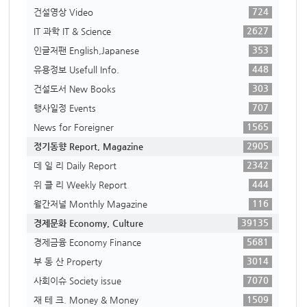
724
건설영상 Video
2627
IT 과학 IT & Science
353
인글저팬 English,Japanese
448
유용정보 Usefull Info.
303
건설도서 New Books
707
행사일정 Events
1565
News for Foreigner
2905
정기동향 Report, Magazine
2342
데 일 리 Daily Report
444
위 클 리 Weekly Report
116
월간저널 Monthly Magazine
39135
경제문화 Economy, Culture
5681
경제금융 Economy Finance
3014
부 동 산 Property
7070
사회이슈 Society issue
1509
재 테 크. Money & Money