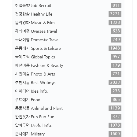
811
취업동향 Job Recruit
3221
건강한삶 Healthy Life
1328
음악영화 Music & Film
628
해외여행 Oversea travel
249
국내여행 Domestic Travel
1948
운동레저 Sports & Leisure
957
국제토픽 Global Topics
179
패션미용 Fashion & Beauty
721
사진미술 Photo & Arts
2023
추천시글 Best Writings
233
아이디어 Idea info.
865
푸드얘기 Food
1139
동물식물 Animal and Plant
372
한번웃자 Fun Fun Fun
1078
알아두면 Useful Info.
1609
군사얘기 Military