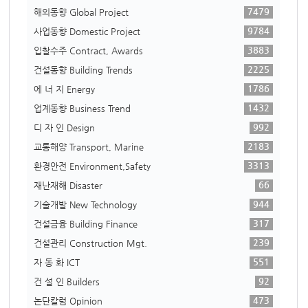
7479
해외동향 Global Project
9784
사업동향 Domestic Project
3883
입찰수주 Contract, Awards
2225
건설동향 Building Trends
1786
에 너 지 Energy
1432
업계동향 Business Trend
992
디 자 인 Design
2183
교통해양 Transport, Marine
3313
환경안전 Environment,Safety
66
재난재해 Disaster
944
기술개발 New Technology
317
건설금융 Building Finance
239
건설관리 Construction Mgt.
551
자 동 화 ICT
92
건 설 인 Builders
473
논단칼럼 Opinion