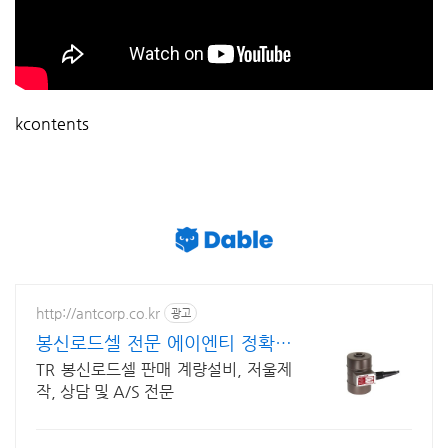
kcontents
http://antcorp.co.kr
광고
봉신로드셀 전문 에이엔티 정확한
상담 빠른 납품
TR 봉신로드셀 판매 계량설비, 저울제
작, 상담 및 A/S 전문