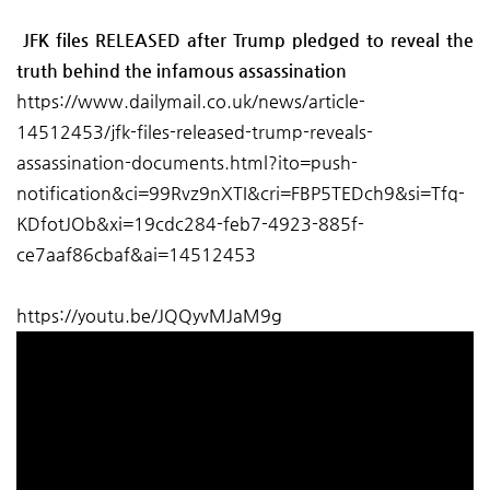
JFK files RELEASED after Trump pledged to reveal the
truth behind the infamous assassination
https://www.dailymail.co.uk/news/article-
14512453/jfk-files-released-trump-reveals-
assassination-documents.html?ito=push-
notification&ci=99Rvz9nXTI&cri=FBP5TEDch9&si=Tfq-
KDfotJOb&xi=19cdc284-feb7-4923-885f-
ce7aaf86cbaf&ai=14512453
https://youtu.be/JQQyvMJaM9g