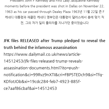
President John F Kennedy and First Lady Jacqueline Kennedy
moments before the president was shot in Dallas on November 22,
1963 as his car passed through Dealey Plaza 1963년 11월 22일 존 F
케네디 대통령과 재클린 케네디 영부인은 대통령이 댈러스에서 총에 맞기 직
전, 그의 차가 딜리 플라자를 지나가던 중이었습니다
JFK files RELEASED after Trump pledged to reveal the
truth behind the infamous assassination
https://www.dailymail.co.uk/news/article-
14512453/jfk-files-released-trump-reveals-
assassination-documents.html?ito=push-
notification&ci=99Rvz9nXTI&cri=FBP5TEDch9&si=Tfq-
KDfotJOb&xi=19cdc284-feb7-4923-885f-
ce7aaf86cbaf&ai=14512453