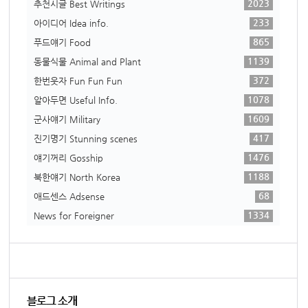
2023
추천시글 Best Writings
233
아이디어 Idea info.
865
푸드얘기 Food
1139
동물식물 Animal and Plant
372
한번웃자 Fun Fun Fun
1078
알아두면 Useful Info.
1609
군사얘기 Military
417
진기명기 Stunning scenes
1476
얘기꺼리 Gosship
1188
북한얘기 North Korea
68
애드센스 Adsense
1334
News for Foreigner
블로그 소개