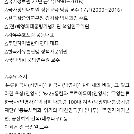
△국가정보원 27년 근무(1990∼2016)
△국가정보대학원 정신교육 담당 교수 17년(2000∼2016)
△한국학중앙연구원 정치학 박사과정 수료
△(전)박정희대통령기념재단 책임연구위원
△자유수호포럼 공동대표
△주민자치법반대연대 대표
△한국자유총연맹 정책자문위원
△국민의힘 중앙연수원 교수
△주요 저서
‘분류한국사(성민사)’ ‘한국사(박영사)’ ‘반대세의 비밀, 그 일그
러진 초상(인영사)’ ‘6·25동란과 트로이목마(인영사)’ ‘교양분류
한국사(인영사)’ ‘박정희 대통령 100대 치적(박정희대통령기념
재단)’ ‘종북세력과 위기의 대한민국(대추나무)’ ‘주민자치기본
법, 공산화의 길목(대추나무)’ 등
이희천 전 국정원 교수