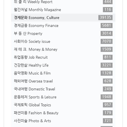
444
위 클 리 Weekly Report
116
월간저널 Monthly Magazine
39135
경제문화 Economy, Culture
5681
경제금융 Economy Finance
3014
부 동 산 Property
7070
사회이슈 Society issue
1509
재 테 크. Money & Money
811
취업동향 Job Recruit
3221
건강한삶 Healthy Life
1328
음악영화 Music & Film
628
해외여행 Oversea travel
249
국내여행 Domestic Travel
1948
운동레저 Sports & Leisure
957
국제토픽 Global Topics
179
패션미용 Fashion & Beauty
721
사진미술 Photo & Arts