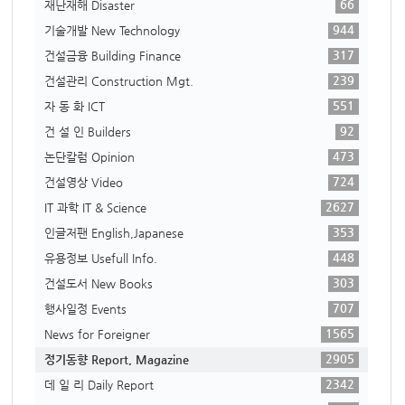
66
재난재해 Disaster
944
기술개발 New Technology
317
건설금융 Building Finance
239
건설관리 Construction Mgt.
551
자 동 화 ICT
92
건 설 인 Builders
473
논단칼럼 Opinion
724
건설영상 Video
2627
IT 과학 IT & Science
353
인글저팬 English,Japanese
448
유용정보 Usefull Info.
303
건설도서 New Books
707
행사일정 Events
1565
News for Foreigner
2905
정기동향 Report, Magazine
2342
데 일 리 Daily Report