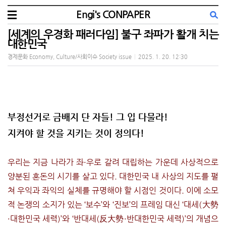
Engi's CONPAPER
[세계의 우경화 패러다임] 불구 좌파가 활개 치는
대한민국
경제문화 Economy, Culture/사회이슈 Society issue
|
2025. 1. 20. 12:30
부정선거로 금배지 단 자들! 그 입 다물라!
지켜야 할 것을 지키는 것이 정의다!
우리는 지금 나라가 좌·우로 갈려 대립하는 가운데 사상적으로
양분된 혼돈의 시기를 살고 있다. 대한민국 내 사상의 지도를 펼
쳐 우익과 좌익의 실체를 규명해야 할 시점인 것이다. 이에 소모
적 논쟁의 소지가 있는 ‘보수’와 ‘진보’의 프레임 대신 ‘대세(大勢
·대한민국 세력)’와 ‘반대세(反大勢·반대한민국 세력)’의 개념으