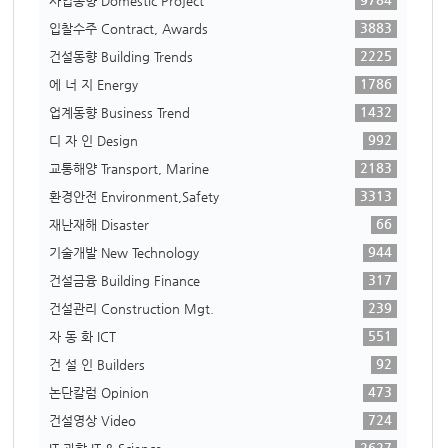
사업동향 Domestic Project
3883
입찰수주 Contract, Awards
2225
건설동향 Building Trends
1786
에 너 지 Energy
1432
업계동향 Business Trend
992
디 자 인 Design
2183
교통해양 Transport, Marine
3313
환경안전 Environment,Safety
66
재난재해 Disaster
944
기술개발 New Technology
317
건설금융 Building Finance
239
건설관리 Construction Mgt.
551
자 동 화 ICT
92
건 설 인 Builders
473
논단칼럼 Opinion
724
건설영상 Video
2627