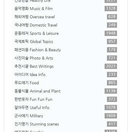
건강한삶 Healthy Life
1328
음악영화 Music & Film
628
해외여행 Oversea travel
249
국내여행 Domestic Travel
1948
운동레저 Sports & Leisure
957
국제토픽 Global Topics
179
패션미용 Fashion & Beauty
721
사진미술 Photo & Arts
2023
추천시글 Best Writings
233
아이디어 Idea info.
865
푸드얘기 Food
1139
동물식물 Animal and Plant
372
한번웃자 Fun Fun Fun
1078
알아두면 Useful Info.
1609
군사얘기 Military
417
진기명기 Stunning scenes
1476