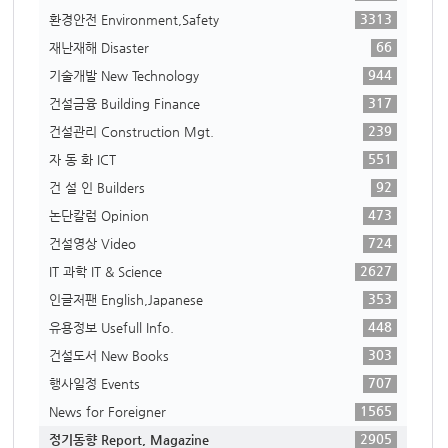
3313
환경안전 Environment,Safety
66
재난재해 Disaster
944
기술개발 New Technology
317
건설금융 Building Finance
239
건설관리 Construction Mgt.
551
자 동 화 ICT
92
건 설 인 Builders
473
논단칼럼 Opinion
724
건설영상 Video
2627
IT 과학 IT & Science
353
인글저팬 English,Japanese
448
유용정보 Usefull Info.
303
건설도서 New Books
707
행사일정 Events
1565
News for Foreigner
2905
정기동향 Report, Magazine