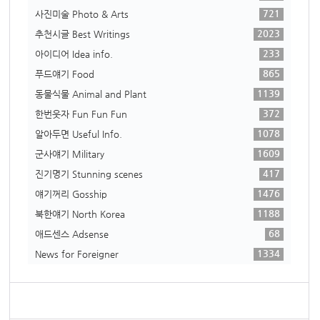
721
사진미술 Photo & Arts
2023
추천시글 Best Writings
233
아이디어 Idea info.
865
푸드얘기 Food
1139
동물식물 Animal and Plant
372
한번웃자 Fun Fun Fun
1078
알아두면 Useful Info.
1609
군사얘기 Military
417
진기명기 Stunning scenes
1476
얘기꺼리 Gosship
1188
북한얘기 North Korea
68
애드센스 Adsense
1334
News for Foreigner